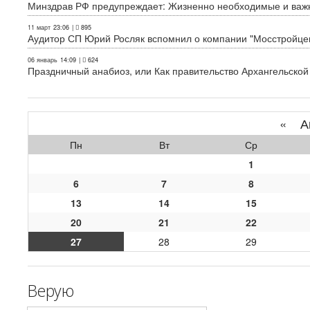
Минздрав РФ предупреждает: Жизненно необходимые и важн
11 март
23:06
|
895
Аудитор СП Юрий Росляк вспомнил о компании "Мосстройце
06 январь
14:09
|
624
Праздничный анабиоз, или Как правительство Архангельской
«
Ап
Пн
Вт
Ср
1
6
7
8
13
14
15
20
21
22
27
28
29
Верую