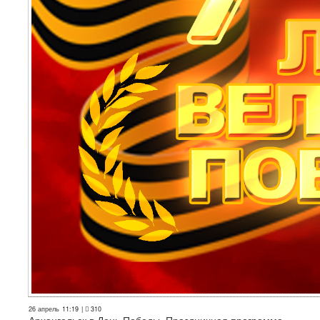
26 апрель
11:19
|
310