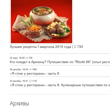
Лучшие рецепты I квартала 2015 года |
733
22 март
18:33
|
735
Кто поедет в Аризону? Путешествие по "Route 66" (опыт рест
26 декабрь
18:24
|
1581
«Я стою у ресторана», часть 9
24 декабрь
16:41
|
1137
«Я стою у ресторана», часть 8. Кулинарные путешествия по м
Архивы