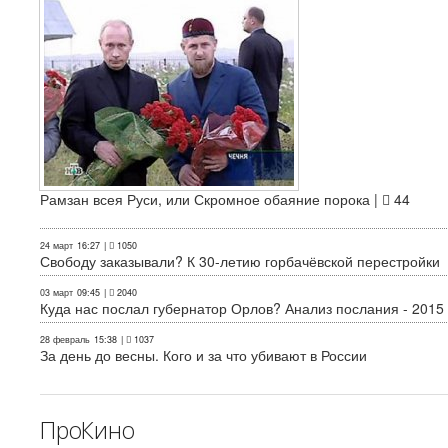
Рамзан всея Руси, или Скромное обаяние порока |
44
24 март
16:27
|
1050
Свободу заказывали? К 30-летию горбачёвской перестройки
03 март
09:45
|
2040
Куда нас послал губернатор Орлов? Анализ послания - 2015
28 февраль
15:38
|
1037
За день до весны. Кого и за что убивают в России
ПроКино