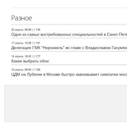
Разное
20 апрель
09:08
|
145
Одни из самых востребованных специальностей в Санкт-Пет
17 апрель
15:29
|
151
Делегация ГМК "Норникель" во главе с Владиславом Гасум
16 апрель
18:42
|
177
Какие выбрать обои
16 апрель
08:00
|
165
ЦДМ на Лубянке в Москве быстро завоевывает симпатии мос