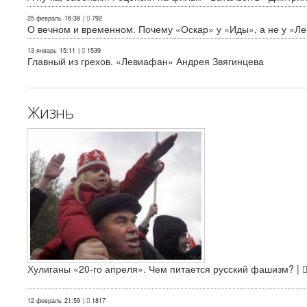
25 февраль
16:38
|
792
О вечном и временном. Почему «Оскар» у «Иды», а не у «Л
13 январь
15:11
|
1539
Главный из грехов. «Левиафан» Андрея Звягинцева
Жизнь
Хулиганы «20-го апреля». Чем питается русский фашизм? |
12 февраль
21:59
|
1817