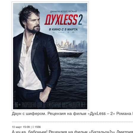
Даун с шифером. Рецензия на фильм «ДухLess – 2» Романа 
10 март
15:09
|
1556
А ну-ка, бабоньки! Рецензия на фильм «БатальонЪ» Дмитри