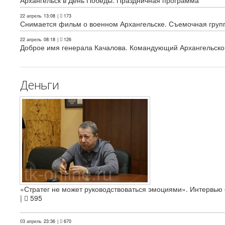
Архангельск в День Победы. Праздничная программа
22 апрель
13:08
|
173
Снимается фильм о военном Архангельске. Съемочная груп
22 апрель
08:18
|
126
Доброе имя генерала Качалова. Командующий Архангельского
Деньги
«Стратег не может руководствоваться эмоциями». Интервь
|
595
03 апрель
23:36
|
670