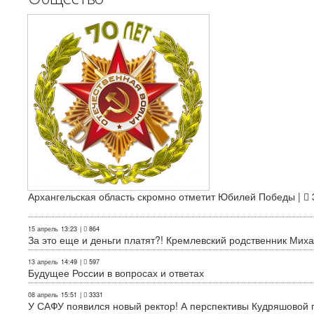
Архангельская область скромно отметит Юбилей Победы |
15 апрель
13:23
|
864
За это еще и деньги платят?! Кремлевский родственник Миха
13 апрель
14:49
|
597
Будущее России в вопросах и ответах
08 апрель
15:51
|
3331
У САФУ появился новый ректор! А перспективы Кудряшовой п