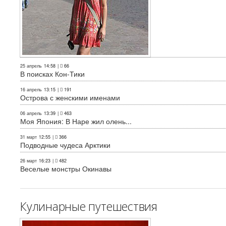
25 апрель
14:58
|
66
В поисках Кон-Тики
16 апрель
13:15
|
191
Острова с женскими именами
06 апрель
13:39
|
463
Моя Япония: В Наре жил олень...
31 март
12:55
|
366
Подводные чудеса Арктики
26 март
16:23
|
482
Веселые монстры Окинавы
Кулинарные путешествия