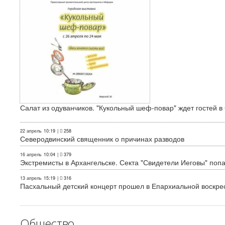
Салат из одуванчиков. "Кукольный шеф-повар" ждет гостей в
22 апрель
10:19
|
258
Северодвинский священник о причинах разводов
16 апрель
10:04
|
379
Экстремисты в Архангельске. Секта "Свидетели Иеговы" поп
13 апрель
15:19
|
316
Пасхальный детский концерт прошел в Епархиальной воскре
Общество