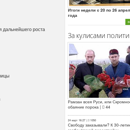
Итоги недели с 20 по 26 апре
года
в
я дальнейшего роста
За кулисами полити
аницы
в
Рамзан всея Руси, или Скромно
обаяние порока |
44
24 март
16:27
|
1050
Свободу заказывали? К 30-лети