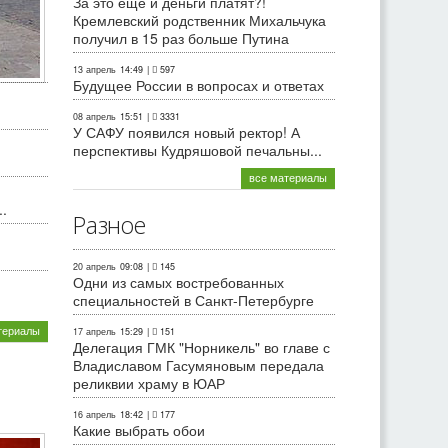
За это еще и деньги платят?!
Кремлевский родственник Михальчука
получил в 15 раз больше Путина
13 апрель
14:49
|
597
Будущее России в вопросах и ответах
08 апрель
15:51
|
3331
У САФУ появился новый ректор! А
перспективы Кудряшовой печальны...
все материалы
.
Разное
20 апрель
09:08
|
145
Одни из самых востребованных
специальностей в Санкт-Петербурге
териалы
17 апрель
15:29
|
151
Делегация ГМК "Норникель" во главе с
Владиславом Гасумяновым передала
реликвии храму в ЮАР
16 апрель
18:42
|
177
Какие выбрать обои