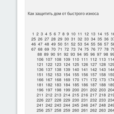
Как защитить дом от быстрого износа
1
2
3
4
5
6
7
8
9
10
11
12
13
14
15
1
25
26
27
28
29
30
31
32
33
34
35
36
3
46
47
48
49
50
51
52
53
54
55
56
57
5
67
68
69
70
71
72
73
74
75
76
77
78
7
88
89
90
91
92
93
94
95
96
97
98
9
106
107
108
109
110
111
112
113
11
121
122
123
124
125
126
127
128
12
136
137
138
139
140
141
142
143
14
151
152
153
154
155
156
157
158
15
166
167
168
169
170
171
172
173
17
181
182
183
184
185
186
187
188
18
196
197
198
199
200
201
202
203
20
211
212
213
214
215
216
217
218
21
226
227
228
229
230
231
232
233
23
241
242
243
244
245
246
247
248
24
256
257
258
259
260
261
262
263
26