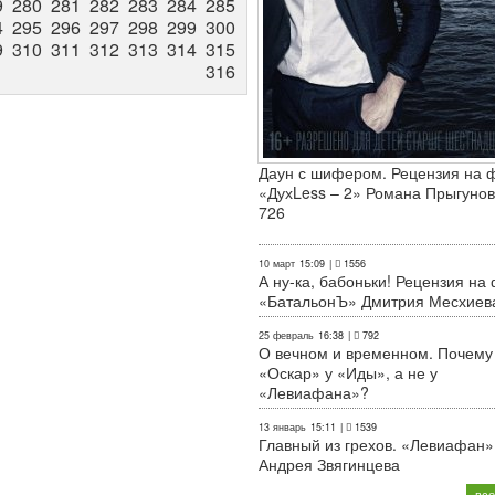
9
280
281
282
283
284
285
4
295
296
297
298
299
300
9
310
311
312
313
314
315
316
Даун с шифером. Рецензия на 
«ДухLess – 2» Романа Прыгунов
726
10 март
15:09
|
1556
А ну-ка, бабоньки! Рецензия на
«БатальонЪ» Дмитрия Месхиев
25 февраль
16:38
|
792
О вечном и временном. Почему
«Оскар» у «Иды», а не у
«Левиафана»?
13 январь
15:11
|
1539
Главный из грехов. «Левиафан»
Андрея Звягинцева
все