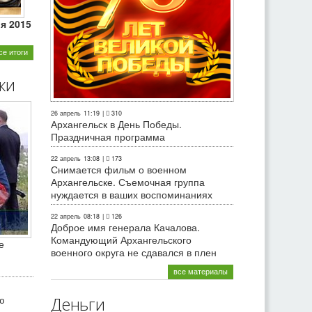
ля 2015
се итоги
ки
26 апрель
11:19
|
310
Архангельск в День Победы.
Праздничная программа
22 апрель
13:08
|
173
Снимается фильм о военном
Архангельске. Съемочная группа
нуждается в ваших воспоминаниях
22 апрель
08:18
|
126
Доброе имя генерала Качалова.
Командующий Архангельского
е
военного округа не сдавался в плен
все материалы
ю
Деньги