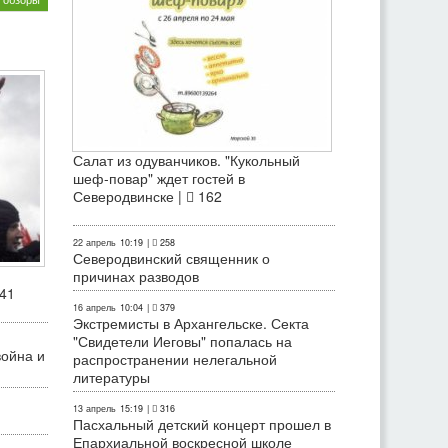
Салат из одуванчиков. "Кукольный
шеф-повар" ждет гостей в
Северодвинске |
162
22 апрель
10:19
|
258
Северодвинский священник о
причинах разводов
41
16 апрель
10:04
|
379
Экстремисты в Архангельске. Секта
"Свидетели Иеговы" попалась на
война и
распространении нелегальной
литературы
13 апрель
15:19
|
316
Пасхальный детский концерт прошел в
Епархиальной воскресной школе