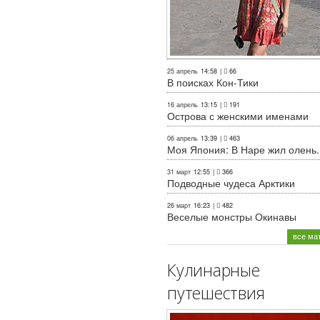
25 апрель
14:58
|
66
В поисках Кон-Тики
16 апрель
13:15
|
191
Острова с женскими именами
06 апрель
13:39
|
463
Моя Япония: В Наре жил олень..
31 март
12:55
|
366
Подводные чудеса Арктики
26 март
16:23
|
482
Веселые монстры Окинавы
все ма
Кулинарные
путешествия