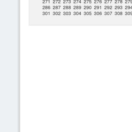
271
272
273
274
275
276
277
278
27
286
287
288
289
290
291
292
293
29
301
302
303
304
305
306
307
308
30