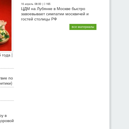
16 апрель
08:00
|
165
ЦДМ на Лубянке в Москве быстро
завоевывает симпатии москвичей и
гостей столицы РФ
все материалы
 года |
твие по
ритики)
ру в
доровой