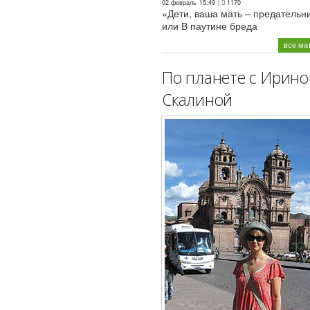
02 февраль
15:49
|
1170
«Дети, ваша мать – предательн
или В паутине бреда
все ма
По планете с Ирино
Скалиной