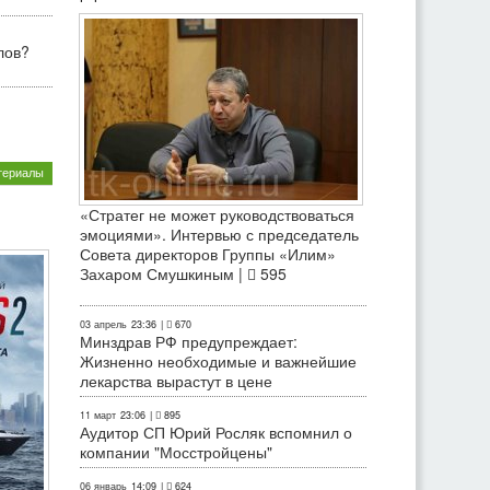
лов?
териалы
«Стратег не может руководствоваться
эмоциями». Интервью с председатель
Совета директоров Группы «Илим»
Захаром Смушкиным |
595
03 апрель
23:36
|
670
Минздрав РФ предупреждает:
Жизненно необходимые и важнейшие
лекарства вырастут в цене
11 март
23:06
|
895
Аудитор СП Юрий Росляк вспомнил о
компании "Мосстройцены"
06 январь
14:09
|
624