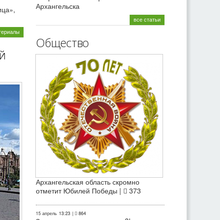
Архангельска
ица»,
все статьи
териалы
Общество
й
Архангельская область скромно
отметит Юбилей Победы |
373
15 апрель
13:23
|
864