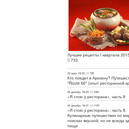
Лучшие рецепты I квартала 2015
733
22 март
18:33
|
735
Кто поедет в Аризону? Путешес
"Route 66" (опыт ресторанной к
26 декабрь
18:24
|
1581
«Я стою у ресторана», часть 9
24 декабрь
16:41
|
1137
«Я стою у ресторана», часть 8.
Кулинарные путешествия по ми
поисках вкусной, но не всегда з
пищи