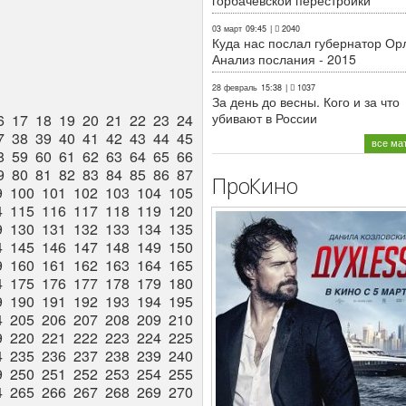
горбачёвской перестройки
03 март
09:45
|
2040
Куда нас послал губернатор Ор
Анализ послания - 2015
28 февраль
15:38
|
1037
За день до весны. Кого и за что
убивают в России
6
17
18
19
20
21
22
23
24
7
38
39
40
41
42
43
44
45
все ма
8
59
60
61
62
63
64
65
66
9
80
81
82
83
84
85
86
87
ПроКино
9
100
101
102
103
104
105
4
115
116
117
118
119
120
9
130
131
132
133
134
135
4
145
146
147
148
149
150
9
160
161
162
163
164
165
4
175
176
177
178
179
180
9
190
191
192
193
194
195
4
205
206
207
208
209
210
9
220
221
222
223
224
225
4
235
236
237
238
239
240
9
250
251
252
253
254
255
4
265
266
267
268
269
270