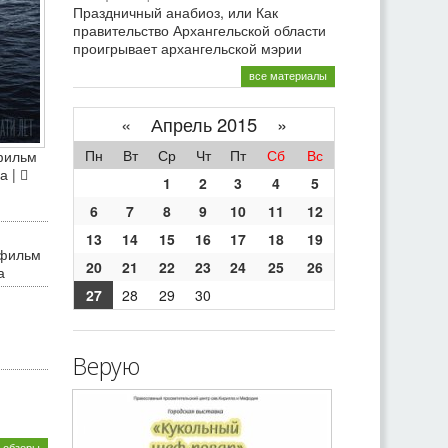
Праздничный анабиоз, или Как
правительство Архангельской области
проигрывает архангельской мэрии
все материалы
«
Апрель 2015 »
Пн
Вт
Ср
Чт
Пт
Сб
Вс
фильм
а |
1
2
3
4
5
6
7
8
9
10
11
12
13
14
15
16
17
18
19
 фильм
20
21
22
23
24
25
26
а
27
28
29
30
Верую
 обзоры