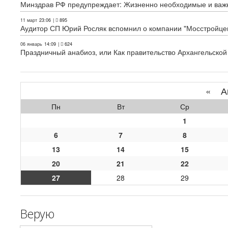
Минздрав РФ предупреждает: Жизненно необходимые и важн
11 март
23:06
|
895
Аудитор СП Юрий Росляк вспомнил о компании "Мосстройце
06 январь
14:09
|
624
Праздничный анабиоз, или Как правительство Архангельской
«
Ап
Пн
Вт
Ср
1
6
7
8
13
14
15
20
21
22
27
28
29
Верую