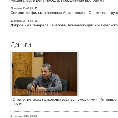
Архангельск в День Победы. Праздничная программа
22 апрель
13:08
|
173
Снимается фильм о военном Архангельске. Съемочная груп
22 апрель
08:18
|
126
Доброе имя генерала Качалова. Командующий Архангельского
Деньги
«Стратег не может руководствоваться эмоциями». Интервь
|
595
03 апрель
23:36
|
670