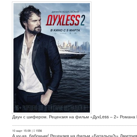
Даун с шифером. Рецензия на фильм «ДухLess – 2» Романа 
10 март
15:09
|
1556
А ну-ка, бабоньки! Рецензия на фильм «БатальонЪ» Дмитри