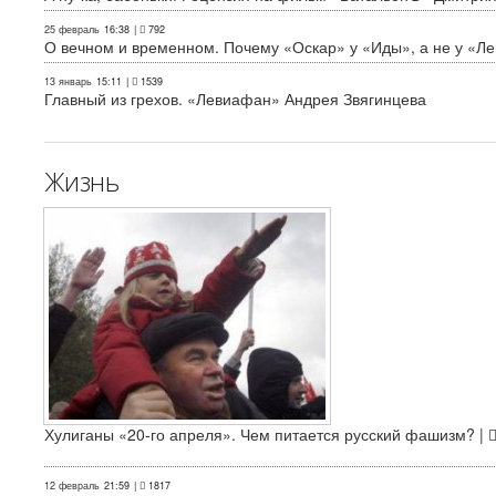
25 февраль
16:38
|
792
О вечном и временном. Почему «Оскар» у «Иды», а не у «Л
13 январь
15:11
|
1539
Главный из грехов. «Левиафан» Андрея Звягинцева
Жизнь
Хулиганы «20-го апреля». Чем питается русский фашизм? |
12 февраль
21:59
|
1817