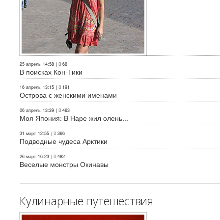
25 апрель
14:58
|
66
В поисках Кон-Тики
16 апрель
13:15
|
191
Острова с женскими именами
06 апрель
13:39
|
463
Моя Япония: В Наре жил олень...
31 март
12:55
|
366
Подводные чудеса Арктики
26 март
16:23
|
482
Веселые монстры Окинавы
Кулинарные путешествия