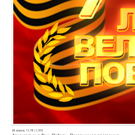
26 апрель
11:19
|
310