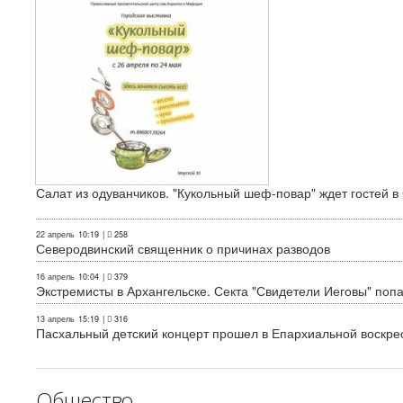
Салат из одуванчиков. "Кукольный шеф-повар" ждет гостей в
22 апрель
10:19
|
258
Северодвинский священник о причинах разводов
16 апрель
10:04
|
379
Экстремисты в Архангельске. Секта "Свидетели Иеговы" поп
13 апрель
15:19
|
316
Пасхальный детский концерт прошел в Епархиальной воскре
Общество