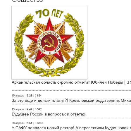
Архангельская область скромно отметит Юбилей Победы |
15 апрель
13:23
|
864
За это еще и деньги платят?! Кремлевский родственник Миха
13 апрель
14:49
|
597
Будущее России в вопросах и ответах
08 апрель
15:51
|
3331
У САФУ появился новый ректор! А перспективы Кудряшовой п