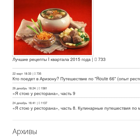
Лучшие рецепты I квартала 2015 года |
733
22 март
18:33
|
735
Кто поедет в Аризону? Путешествие по "Route 66" (опыт рест
26 декабрь
18:24
|
1581
«Я стою у ресторана», часть 9
24 декабрь
16:41
|
1137
«Я стою у ресторана», часть 8. Кулинарные путешествия по м
Архивы