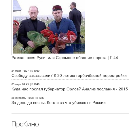
Рамзан всея Руси, или Скромное обаяние порока |
44
24 март
16:27
|
1050
Свободу заказывали? К 30-летию горбачёвской перестройки
03 март
09:45
|
2040
Куда нас послал губернатор Орлов? Анализ послания - 2015
28 февраль
15:38
|
1037
За день до весны. Кого и за что убивают в России
ПроКино