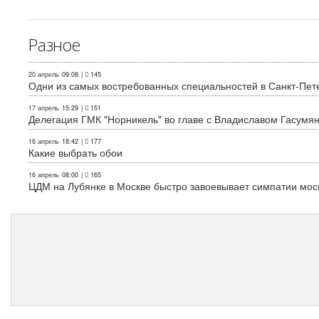
Разное
20 апрель
09:08
|
145
Одни из самых востребованных специальностей в Санкт-Пет
17 апрель
15:29
|
151
Делегация ГМК "Норникель" во главе с Владиславом Гасум
16 апрель
18:42
|
177
Какие выбрать обои
16 апрель
08:00
|
165
ЦДМ на Лубянке в Москве быстро завоевывает симпатии мос