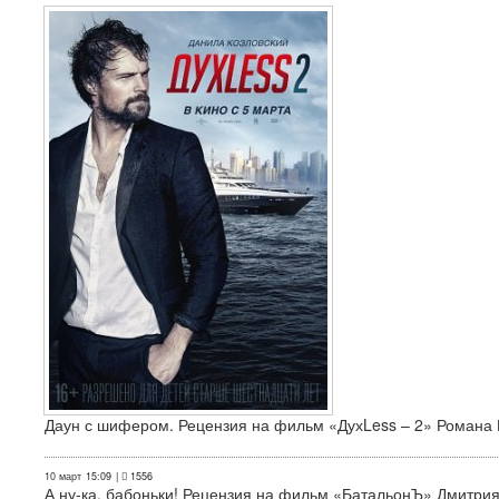
Даун с шифером. Рецензия на фильм «ДухLess – 2» Романа 
10 март
15:09
|
1556
А ну-ка, бабоньки! Рецензия на фильм «БатальонЪ» Дмитри