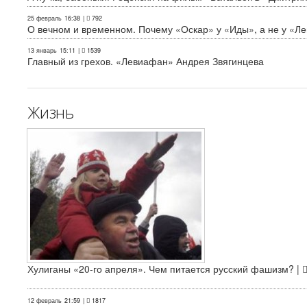
25 февраль
16:38
|
792
О вечном и временном. Почему «Оскар» у «Иды», а не у «Л
13 январь
15:11
|
1539
Главный из грехов. «Левиафан» Андрея Звягинцева
Жизнь
Хулиганы «20-го апреля». Чем питается русский фашизм? |
12 февраль
21:59
|
1817