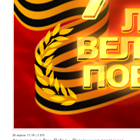
26 апрель
11:19
|
310