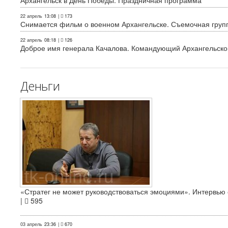
Архангельск в День Победы. Праздничная программа
22 апрель
13:08
|
173
Снимается фильм о военном Архангельске. Съемочная груп
22 апрель
08:18
|
126
Доброе имя генерала Качалова. Командующий Архангельского
Деньги
«Стратег не может руководствоваться эмоциями». Интервь
|
595
03 апрель
23:36
|
670