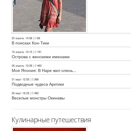
25 апрель
14:58
|
66
В поисках Кон-Тики
16 апрель
13:15
|
191
Острова с женскими именами
06 апрель
13:39
|
463
Моя Япония: В Наре жил олень...
31 март
12:55
|
366
Подводные чудеса Арктики
26 март
16:23
|
482
Веселые монстры Окинавы
Кулинарные путешествия