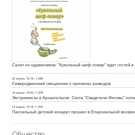
Салат из одуванчиков. "Кукольный шеф-повар" ждет гостей в
22 апрель
10:19
|
258
Северодвинский священник о причинах разводов
16 апрель
10:04
|
379
Экстремисты в Архангельске. Секта "Свидетели Иеговы" поп
13 апрель
15:19
|
316
Пасхальный детский концерт прошел в Епархиальной воскре
Общество