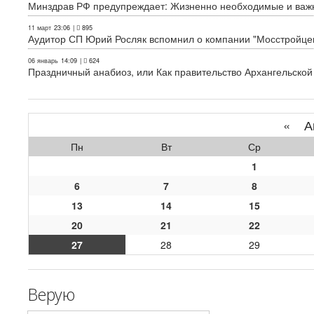
Минздрав РФ предупреждает: Жизненно необходимые и важн
11 март
23:06
|
895
Аудитор СП Юрий Росляк вспомнил о компании "Мосстройце
06 январь
14:09
|
624
Праздничный анабиоз, или Как правительство Архангельской
«
Ап
Пн
Вт
Ср
1
6
7
8
13
14
15
20
21
22
27
28
29
Верую