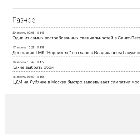
Разное
20 апрель
09:08
|
145
Одни из самых востребованных специальностей в Санкт-Пет
17 апрель
15:29
|
151
Делегация ГМК "Норникель" во главе с Владиславом Гасум
16 апрель
18:42
|
177
Какие выбрать обои
16 апрель
08:00
|
165
ЦДМ на Лубянке в Москве быстро завоевывает симпатии мос