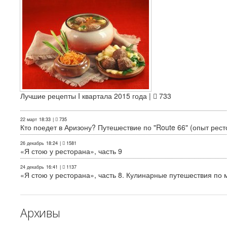
Лучшие рецепты I квартала 2015 года |
733
22 март
18:33
|
735
Кто поедет в Аризону? Путешествие по "Route 66" (опыт рест
26 декабрь
18:24
|
1581
«Я стою у ресторана», часть 9
24 декабрь
16:41
|
1137
«Я стою у ресторана», часть 8. Кулинарные путешествия по м
Архивы