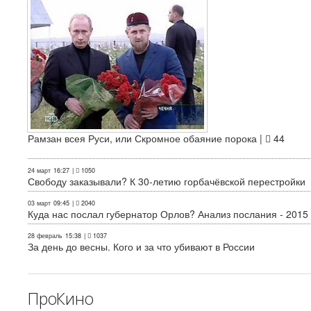
Рамзан всея Руси, или Скромное обаяние порока |
44
24 март
16:27
|
1050
Свободу заказывали? К 30-летию горбачёвской перестройки
03 март
09:45
|
2040
Куда нас послал губернатор Орлов? Анализ послания - 2015
28 февраль
15:38
|
1037
За день до весны. Кого и за что убивают в России
ПроКино