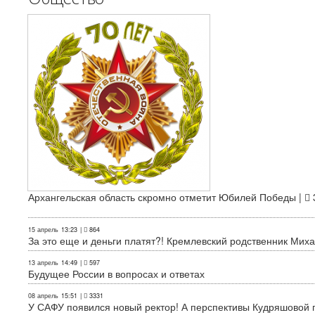
Архангельская область скромно отметит Юбилей Победы |
15 апрель
13:23
|
864
За это еще и деньги платят?! Кремлевский родственник Миха
13 апрель
14:49
|
597
Будущее России в вопросах и ответах
08 апрель
15:51
|
3331
У САФУ появился новый ректор! А перспективы Кудряшовой п