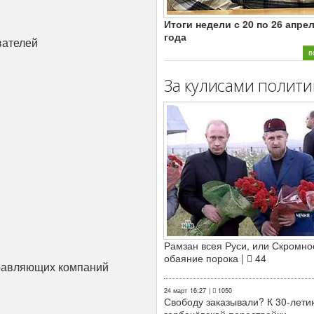
Итоги недели с 20 по 26 апре
года
вателей
в
За кулисами полити
Рамзан всея Руси, или Скромно
обаяние порока |
44
правляющих компаний
24 март
16:27
|
1050
Свободу заказывали? К 30-лети