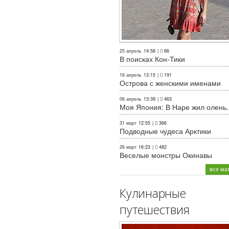
25 апрель
14:58
|
66
В поисках Кон-Тики
16 апрель
13:15
|
191
Острова с женскими именами
06 апрель
13:39
|
463
Моя Япония: В Наре жил олень..
31 март
12:55
|
366
Подводные чудеса Арктики
26 март
16:23
|
482
Веселые монстры Окинавы
все ма
Кулинарные
путешествия