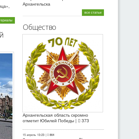
Архангельска
ица»,
все статьи
териалы
Общество
й
Архангельская область скромно
отметит Юбилей Победы |
373
15 апрель
13:23
|
864