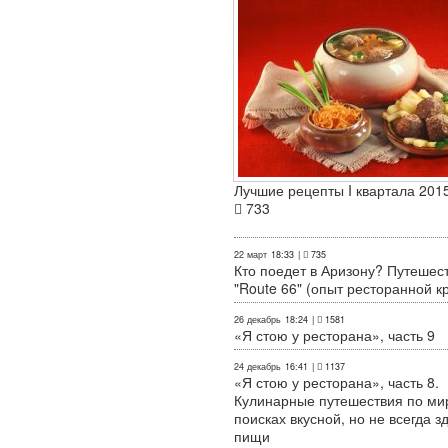
Лучшие рецепты I квартала 2015
733
22 март
18:33
|
735
Кто поедет в Аризону? Путешес
"Route 66" (опыт ресторанной к
26 декабрь
18:24
|
1581
«Я стою у ресторана», часть 9
24 декабрь
16:41
|
1137
«Я стою у ресторана», часть 8.
Кулинарные путешествия по ми
поисках вкусной, но не всегда з
пищи