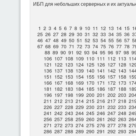
ИБП для небольших серверных и их актуальн
1
2
3
4
5
6
7
8
9
10
11
12
13
14
15
1
25
26
27
28
29
30
31
32
33
34
35
36
3
46
47
48
49
50
51
52
53
54
55
56
57
5
67
68
69
70
71
72
73
74
75
76
77
78
7
88
89
90
91
92
93
94
95
96
97
98
9
106
107
108
109
110
111
112
113
11
121
122
123
124
125
126
127
128
12
136
137
138
139
140
141
142
143
14
151
152
153
154
155
156
157
158
15
166
167
168
169
170
171
172
173
17
181
182
183
184
185
186
187
188
18
196
197
198
199
200
201
202
203
20
211
212
213
214
215
216
217
218
21
226
227
228
229
230
231
232
233
23
241
242
243
244
245
246
247
248
24
256
257
258
259
260
261
262
263
26
271
272
273
274
275
276
277
278
27
286
287
288
289
290
291
292
293
29