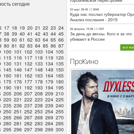
горбачёвской перестройки
ость сегодня
03 март
09:45
|
2040
Куда нас послал губернатор Ор
Анализ послания - 2015
6
17
18
19
20
21
22
23
24
28 февраль
15:38
|
1037
7
38
39
40
41
42
43
44
45
За день до весны. Кого и за что
убивают в России
8
59
60
61
62
63
64
65
66
9
80
81
82
83
84
85
86
87
все ма
9
100
101
102
103
104
105
4
115
116
117
118
119
120
ПроКино
9
130
131
132
133
134
135
4
145
146
147
148
149
150
9
160
161
162
163
164
165
4
175
176
177
178
179
180
9
190
191
192
193
194
195
4
205
206
207
208
209
210
9
220
221
222
223
224
225
4
235
236
237
238
239
240
9
250
251
252
253
254
255
4
265
266
267
268
269
270
9
280
281
282
283
284
285
4
295
296
297
298
299
300