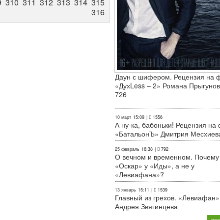
9
310
311
312
313
314
315
316
Даун с шифером. Рецензия на 
«ДухLess – 2» Романа Прыгунов
726
10 март
15:09
|
1556
А ну-ка, бабоньки! Рецензия на
«БатальонЪ» Дмитрия Месхиев
25 февраль
16:38
|
792
О вечном и временном. Почему
«Оскар» у «Иды», а не у
«Левиафана»?
13 январь
15:11
|
1539
Главный из грехов. «Левиафан»
Андрея Звягинцева
все