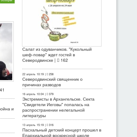
Салат из одуванчиков. "Кукольный
шеф-повар" ждет гостей в
Северодвинске |
162
22 апрель
10:19
|
258
Северодвинский священник о
причинах разводов
41
16 апрель
10:04
|
379
Экстремисты в Архангельске. Секта
"Свидетели Иеговы" попалась на
война и
распространении нелегальной
литературы
13 апрель
15:19
|
316
Пасхальный детский концерт прошел в
Епархиальной воскресной школе