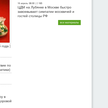
16 апрель
08:00
|
165
ЦДМ на Лубянке в Москве быстро
завоевывает симпатии москвичей и
гостей столицы РФ
все материалы
 года |
твие по
ритики)
ру в
доровой