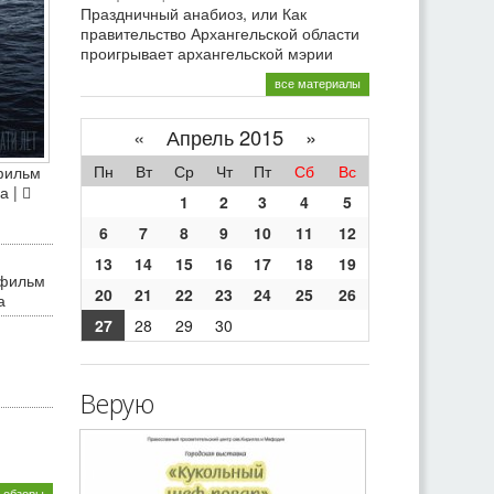
Праздничный анабиоз, или Как
правительство Архангельской области
проигрывает архангельской мэрии
все материалы
«
Апрель 2015 »
Пн
Вт
Ср
Чт
Пт
Сб
Вс
фильм
а |
1
2
3
4
5
6
7
8
9
10
11
12
13
14
15
16
17
18
19
 фильм
20
21
22
23
24
25
26
а
27
28
29
30
Верую
 обзоры