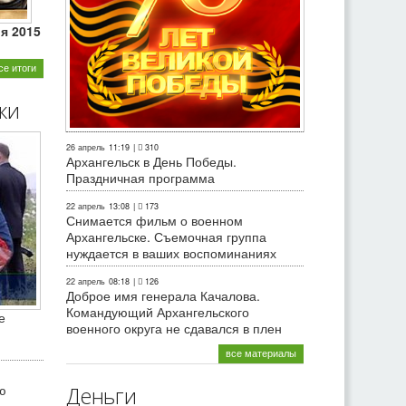
ля 2015
се итоги
ки
26 апрель
11:19
|
310
Архангельск в День Победы.
Праздничная программа
22 апрель
13:08
|
173
Снимается фильм о военном
Архангельске. Съемочная группа
нуждается в ваших воспоминаниях
22 апрель
08:18
|
126
Доброе имя генерала Качалова.
Командующий Архангельского
е
военного округа не сдавался в плен
все материалы
ю
Деньги