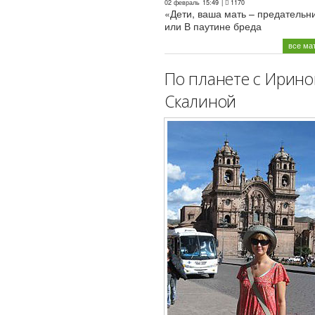
02 февраль
15:49
|
1170
«Дети, ваша мать – предательн
или В паутине бреда
все ма
По планете с Ирино
Скалиной