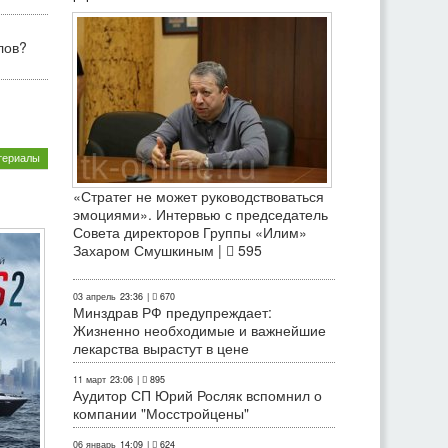
лов?
териалы
«Стратег не может руководствоваться
эмоциями». Интервью с председатель
Совета директоров Группы «Илим»
Захаром Смушкиным |
595
03 апрель
23:36
|
670
Минздрав РФ предупреждает:
Жизненно необходимые и важнейшие
лекарства вырастут в цене
11 март
23:06
|
895
Аудитор СП Юрий Росляк вспомнил о
компании "Мосстройцены"
06 январь
14:09
|
624