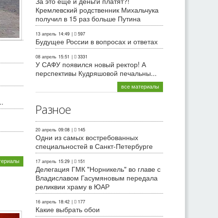
За это еще и деньги платят?!
Кремлевский родственник Михальчука
получил в 15 раз больше Путина
13 апрель
14:49
|
597
Будущее России в вопросах и ответах
08 апрель
15:51
|
3331
У САФУ появился новый ректор! А
перспективы Кудряшовой печальны...
все материалы
.
Разное
20 апрель
09:08
|
145
Одни из самых востребованных
специальностей в Санкт-Петербурге
териалы
17 апрель
15:29
|
151
Делегация ГМК "Норникель" во главе с
Владиславом Гасумяновым передала
реликвии храму в ЮАР
16 апрель
18:42
|
177
Какие выбрать обои