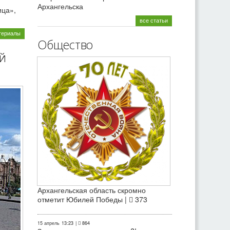
Архангельска
ица»,
все статьи
териалы
Общество
й
Архангельская область скромно
отметит Юбилей Победы |
373
15 апрель
13:23
|
864