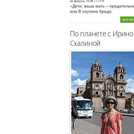
02 февраль
15:49
|
1170
«Дети, ваша мать – предательн
или В паутине бреда
все ма
По планете с Ирино
Скалиной