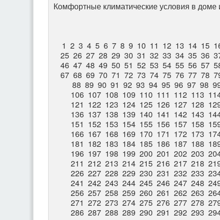
Комфортные климатические условия в доме 
1
2
3
4
5
6
7
8
9
10
11
12
13
14
15
1
25
26
27
28
29
30
31
32
33
34
35
36
3
46
47
48
49
50
51
52
53
54
55
56
57
5
67
68
69
70
71
72
73
74
75
76
77
78
7
88
89
90
91
92
93
94
95
96
97
98
9
106
107
108
109
110
111
112
113
11
121
122
123
124
125
126
127
128
12
136
137
138
139
140
141
142
143
14
151
152
153
154
155
156
157
158
15
166
167
168
169
170
171
172
173
17
181
182
183
184
185
186
187
188
18
196
197
198
199
200
201
202
203
20
211
212
213
214
215
216
217
218
21
226
227
228
229
230
231
232
233
23
241
242
243
244
245
246
247
248
24
256
257
258
259
260
261
262
263
26
271
272
273
274
275
276
277
278
27
286
287
288
289
290
291
292
293
29