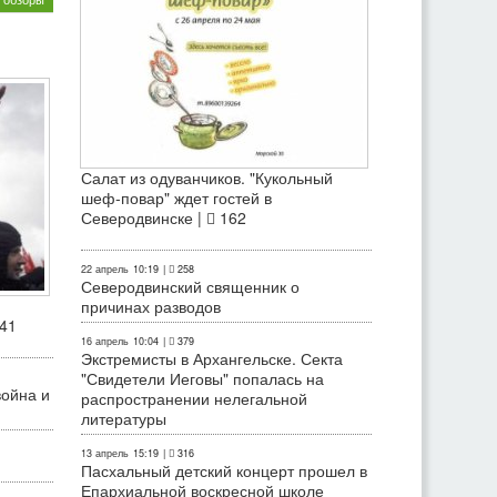
Салат из одуванчиков. "Кукольный
шеф-повар" ждет гостей в
Северодвинске |
162
22 апрель
10:19
|
258
Северодвинский священник о
причинах разводов
41
16 апрель
10:04
|
379
Экстремисты в Архангельске. Секта
"Свидетели Иеговы" попалась на
война и
распространении нелегальной
литературы
13 апрель
15:19
|
316
Пасхальный детский концерт прошел в
Епархиальной воскресной школе