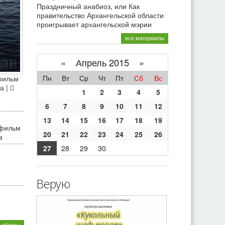
Праздничный анабиоз, или Как
правительство Архангельской области
проигрывает архангельской мэрии
все материалы
«
Апрель 2015 »
Пн
Вт
Ср
Чт
Пт
Сб
Вс
фильм
а |
1
2
3
4
5
6
7
8
9
10
11
12
13
14
15
16
17
18
19
 фильм
20
21
22
23
24
25
26
а
27
28
29
30
Верую
 обзоры