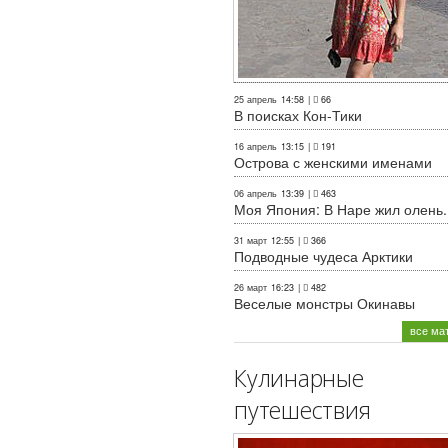
25 апрель
14:58
|
66
В поисках Кон-Тики
16 апрель
13:15
|
191
Острова с женскими именами
06 апрель
13:39
|
463
Моя Япония: В Наре жил олень..
31 март
12:55
|
366
Подводные чудеса Арктики
26 март
16:23
|
482
Веселые монстры Окинавы
все ма
Кулинарные
путешествия