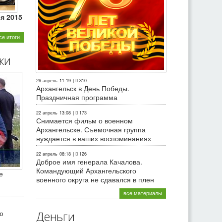
ля 2015
се итоги
ки
26 апрель
11:19
|
310
Архангельск в День Победы.
Праздничная программа
22 апрель
13:08
|
173
Снимается фильм о военном
Архангельске. Съемочная группа
нуждается в ваших воспоминаниях
22 апрель
08:18
|
126
Доброе имя генерала Качалова.
Командующий Архангельского
е
военного округа не сдавался в плен
все материалы
ю
Деньги