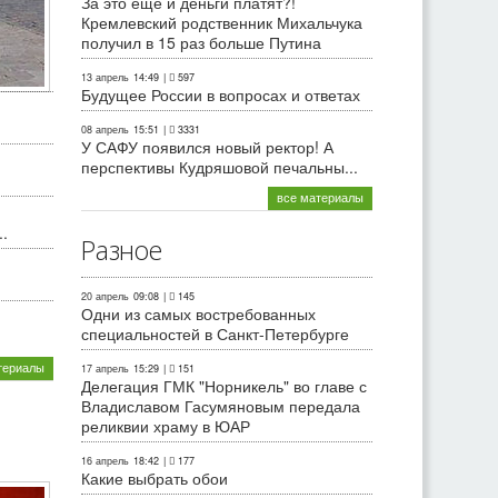
За это еще и деньги платят?!
Кремлевский родственник Михальчука
получил в 15 раз больше Путина
13 апрель
14:49
|
597
Будущее России в вопросах и ответах
08 апрель
15:51
|
3331
У САФУ появился новый ректор! А
перспективы Кудряшовой печальны...
все материалы
.
Разное
20 апрель
09:08
|
145
Одни из самых востребованных
специальностей в Санкт-Петербурге
териалы
17 апрель
15:29
|
151
Делегация ГМК "Норникель" во главе с
Владиславом Гасумяновым передала
реликвии храму в ЮАР
16 апрель
18:42
|
177
Какие выбрать обои