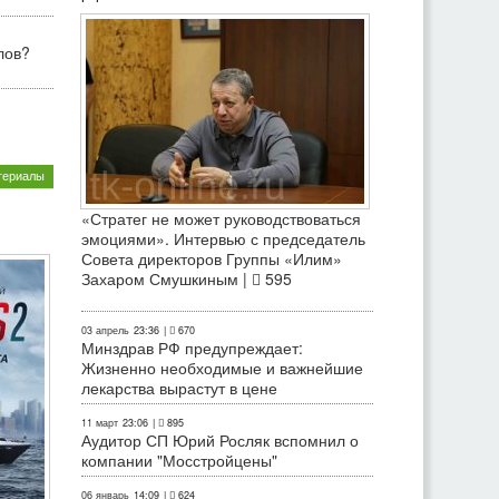
лов?
териалы
«Стратег не может руководствоваться
эмоциями». Интервью с председатель
Совета директоров Группы «Илим»
Захаром Смушкиным |
595
03 апрель
23:36
|
670
Минздрав РФ предупреждает:
Жизненно необходимые и важнейшие
лекарства вырастут в цене
11 март
23:06
|
895
Аудитор СП Юрий Росляк вспомнил о
компании "Мосстройцены"
06 январь
14:09
|
624