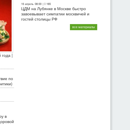
16 апрель
08:00
|
165
ЦДМ на Лубянке в Москве быстро
завоевывает симпатии москвичей и
гостей столицы РФ
все материалы
 года |
твие по
ритики)
ру в
доровой