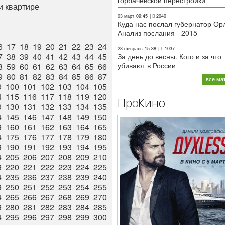
горбачёвской перестройки
и квартире
03 март
09:45
|
2040
Куда нас послал губернатор Ор
Анализ послания - 2015
6
17
18
19
20
21
22
23
24
28 февраль
15:38
|
1037
7
38
39
40
41
42
43
44
45
За день до весны. Кого и за что
убивают в России
8
59
60
61
62
63
64
65
66
9
80
81
82
83
84
85
86
87
все ма
9
100
101
102
103
104
105
4
115
116
117
118
119
120
ПроКино
9
130
131
132
133
134
135
4
145
146
147
148
149
150
9
160
161
162
163
164
165
4
175
176
177
178
179
180
9
190
191
192
193
194
195
4
205
206
207
208
209
210
9
220
221
222
223
224
225
4
235
236
237
238
239
240
9
250
251
252
253
254
255
4
265
266
267
268
269
270
9
280
281
282
283
284
285
4
295
296
297
298
299
300