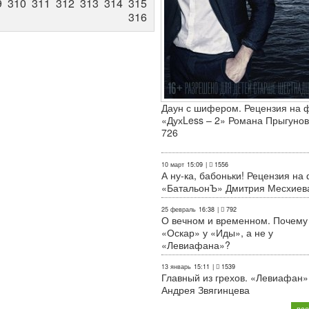
9
310
311
312
313
314
315
316
Даун с шифером. Рецензия на 
«ДухLess – 2» Романа Прыгунов
726
10 март
15:09
|
1556
А ну-ка, бабоньки! Рецензия на
«БатальонЪ» Дмитрия Месхиев
25 февраль
16:38
|
792
О вечном и временном. Почему
«Оскар» у «Иды», а не у
«Левиафана»?
13 январь
15:11
|
1539
Главный из грехов. «Левиафан»
Андрея Звягинцева
все