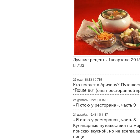
Лучшие рецепты I квартала 2015
733
22 март
18:33
|
735
Кто поедет в Аризону? Путешес
"Route 66" (опыт ресторанной к
26 декабрь
18:24
|
1581
«Я стою у ресторана», часть 9
24 декабрь
16:41
|
1137
«Я стою у ресторана», часть 8.
Кулинарные путешествия по ми
поисках вкусной, но не всегда з
пищи