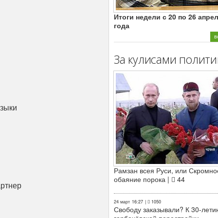
Итоги недели с 20 по 26 апре
года
в
За кулисами полити
языки
Рамзан всея Руси, или Скромно
обаяние порока |
44
ртнер
24 март
16:27
|
1050
Свободу заказывали? К 30-лети