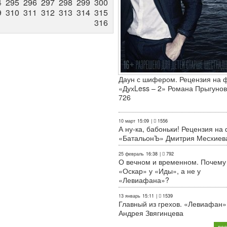
4
295
296
297
298
299
300
9
310
311
312
313
314
315
316
Даун с шифером. Рецензия на 
«ДухLess – 2» Романа Прыгунов
726
10 март
15:09
|
1556
А ну-ка, бабоньки! Рецензия на
«БатальонЪ» Дмитрия Месхиев
25 февраль
16:38
|
792
О вечном и временном. Почему
«Оскар» у «Иды», а не у
«Левиафана»?
13 январь
15:11
|
1539
Главный из грехов. «Левиафан»
Андрея Звягинцева
все