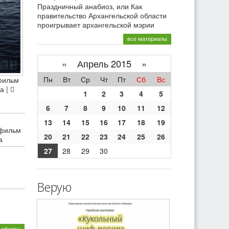
Праздничный анабиоз, или Как
правительство Архангельской области
проигрывает архангельской мэрии
все материалы
«
Апрель 2015 »
Пн
Вт
Ср
Чт
Пт
Сб
Вс
фильм
а |
1
2
3
4
5
6
7
8
9
10
11
12
13
14
15
16
17
18
19
 фильм
20
21
22
23
24
25
26
а
27
28
29
30
Верую
 обзоры