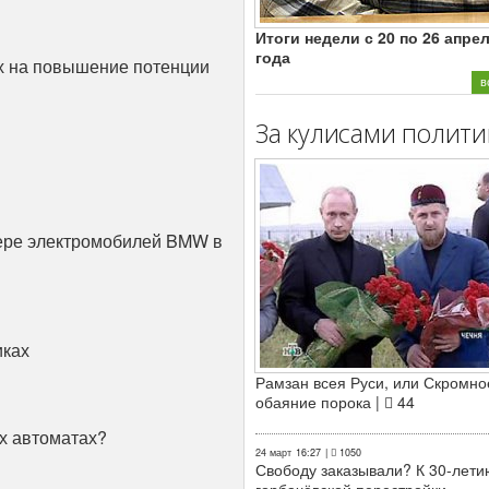
Итоги недели с 20 по 26 апре
года
ых на повышение потенции
в
За кулисами полити
лере электромобилей BMW в
иках
Рамзан всея Руси, или Скромно
обаяние порока |
44
ых автоматах?
24 март
16:27
|
1050
Свободу заказывали? К 30-лети