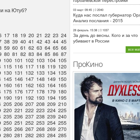
горбачёвской перестройки
ии на Ютуб?
03 март
09:45
|
2040
Куда нас послал губернатор Ор
Анализ послания - 2015
28 февраль
15:38
|
1037
6
17
18
19
20
21
22
23
24
За день до весны. Кого и за что
убивают в России
7
38
39
40
41
42
43
44
45
8
59
60
61
62
63
64
65
66
все ма
9
80
81
82
83
84
85
86
87
9
100
101
102
103
104
105
ПроКино
4
115
116
117
118
119
120
9
130
131
132
133
134
135
4
145
146
147
148
149
150
9
160
161
162
163
164
165
4
175
176
177
178
179
180
9
190
191
192
193
194
195
4
205
206
207
208
209
210
9
220
221
222
223
224
225
4
235
236
237
238
239
240
9
250
251
252
253
254
255
4
265
266
267
268
269
270
9
280
281
282
283
284
285