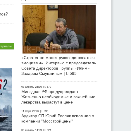
лов?
териалы
«Стратег не может руководствоваться
эмоциями». Интервью с председатель
Совета директоров Группы «Илим»
Захаром Смушкиным |
595
03 апрель
23:36
|
670
Минздрав РФ предупреждает:
Жизненно необходимые и важнейшие
лекарства вырастут в цене
11 март
23:06
|
895
Аудитор СП Юрий Росляк вспомнил о
компании "Мосстройцены"
06 январь
14:09
|
624