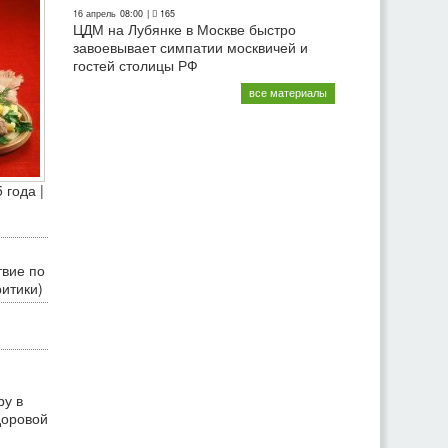
16 апрель
08:00
|
165
ЦДМ на Лубянке в Москве быстро
завоевывает симпатии москвичей и
гостей столицы РФ
все материалы
 года |
твие по
ритики)
ру в
доровой