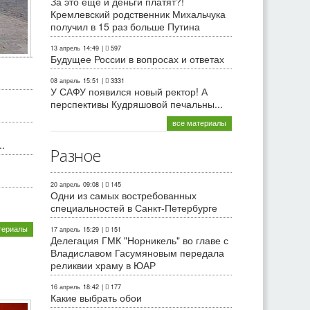
За это еще и деньги платят?!
Кремлевский родственник Михальчука
получил в 15 раз больше Путина
13 апрель
14:49
|
597
Будущее России в вопросах и ответах
08 апрель
15:51
|
3331
У САФУ появился новый ректор! А
перспективы Кудряшовой печальны...
все материалы
.
Разное
20 апрель
09:08
|
145
Одни из самых востребованных
специальностей в Санкт-Петербурге
териалы
17 апрель
15:29
|
151
Делегация ГМК "Норникель" во главе с
Владиславом Гасумяновым передала
реликвии храму в ЮАР
16 апрель
18:42
|
177
Какие выбрать обои