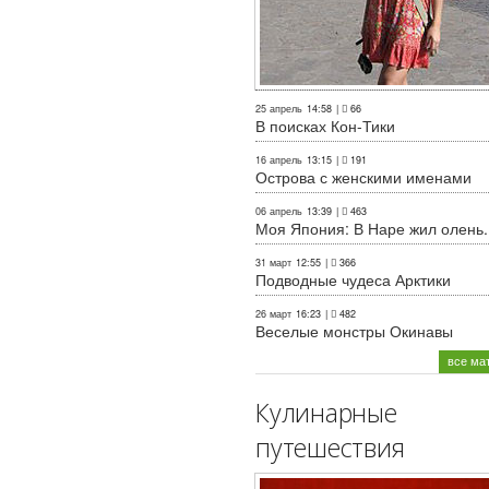
25 апрель
14:58
|
66
В поисках Кон-Тики
16 апрель
13:15
|
191
Острова с женскими именами
06 апрель
13:39
|
463
Моя Япония: В Наре жил олень..
31 март
12:55
|
366
Подводные чудеса Арктики
26 март
16:23
|
482
Веселые монстры Окинавы
все ма
Кулинарные
путешествия