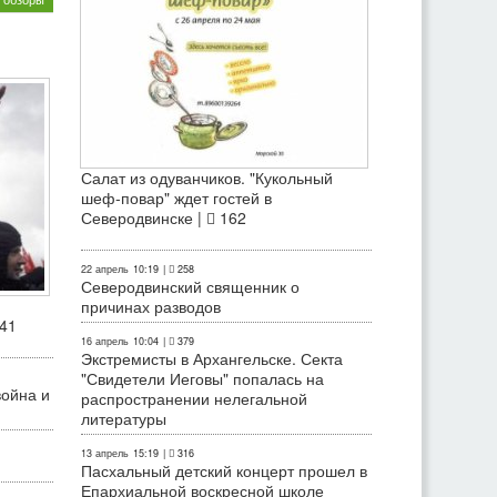
Салат из одуванчиков. "Кукольный
шеф-повар" ждет гостей в
Северодвинске |
162
22 апрель
10:19
|
258
Северодвинский священник о
причинах разводов
41
16 апрель
10:04
|
379
Экстремисты в Архангельске. Секта
"Свидетели Иеговы" попалась на
война и
распространении нелегальной
литературы
13 апрель
15:19
|
316
Пасхальный детский концерт прошел в
Епархиальной воскресной школе