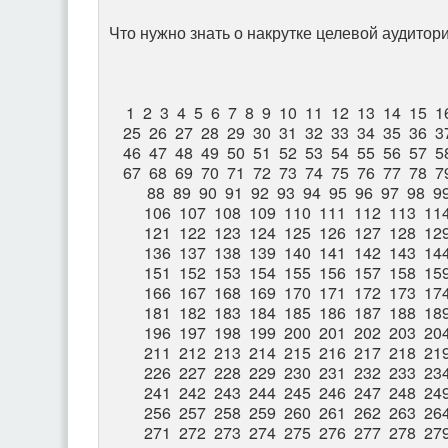
Что нужно знать о накрутке целевой аудитор
1
2
3
4
5
6
7
8
9
10
11
12
13
14
15
1
25
26
27
28
29
30
31
32
33
34
35
36
3
46
47
48
49
50
51
52
53
54
55
56
57
5
67
68
69
70
71
72
73
74
75
76
77
78
7
88
89
90
91
92
93
94
95
96
97
98
9
106
107
108
109
110
111
112
113
11
121
122
123
124
125
126
127
128
12
136
137
138
139
140
141
142
143
14
151
152
153
154
155
156
157
158
15
166
167
168
169
170
171
172
173
17
181
182
183
184
185
186
187
188
18
196
197
198
199
200
201
202
203
20
211
212
213
214
215
216
217
218
21
226
227
228
229
230
231
232
233
23
241
242
243
244
245
246
247
248
24
256
257
258
259
260
261
262
263
26
271
272
273
274
275
276
277
278
27