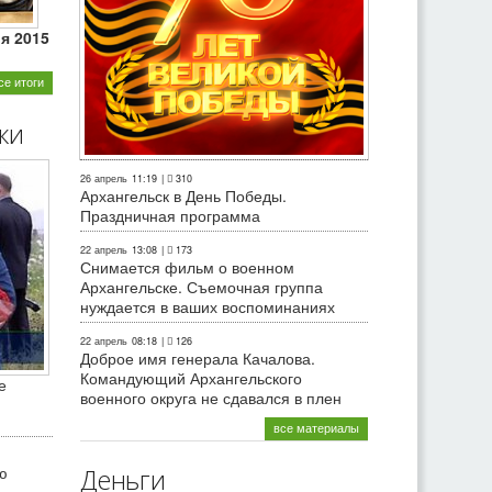
ля 2015
се итоги
ки
26 апрель
11:19
|
310
Архангельск в День Победы.
Праздничная программа
22 апрель
13:08
|
173
Снимается фильм о военном
Архангельске. Съемочная группа
нуждается в ваших воспоминаниях
22 апрель
08:18
|
126
Доброе имя генерала Качалова.
Командующий Архангельского
е
военного округа не сдавался в плен
все материалы
ю
Деньги