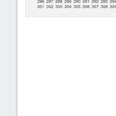
286
287
288
289
290
291
292
293
29
301
302
303
304
305
306
307
308
30