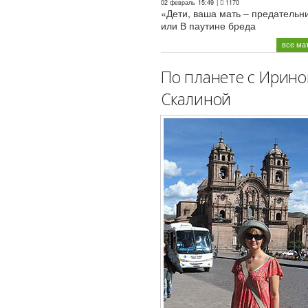
02 февраль
15:49
|
1170
«Дети, ваша мать – предательн
или В паутине бреда
все ма
По планете с Ирино
Скалиной