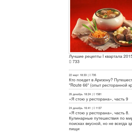
Лучшие рецепты I квартала 2015
733
22 март
18:33
|
735
Кто поедет в Аризону? Путешес
"Route 66" (опыт ресторанной к
26 декабрь
18:24
|
1581
«Я стою у ресторана», часть 9
24 декабрь
16:41
|
1137
«Я стою у ресторана», часть 8.
Кулинарные путешествия по ми
поисках вкусной, но не всегда з
пищи