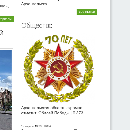
Архангельска
ица»,
все статьи
териалы
Общество
й
Архангельская область скромно
отметит Юбилей Победы |
373
15 апрель
13:23
|
864