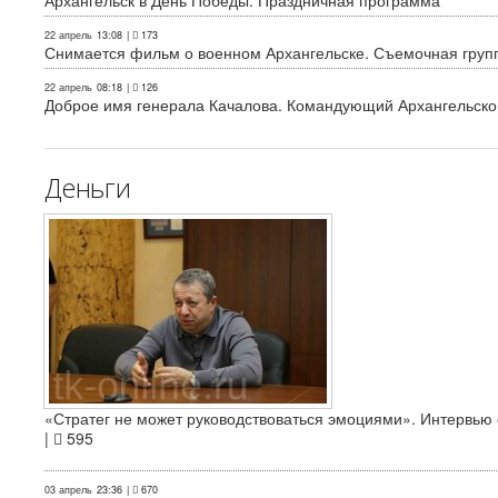
Архангельск в День Победы. Праздничная программа
22 апрель
13:08
|
173
Снимается фильм о военном Архангельске. Съемочная груп
22 апрель
08:18
|
126
Доброе имя генерала Качалова. Командующий Архангельского
Деньги
«Стратег не может руководствоваться эмоциями». Интервь
|
595
03 апрель
23:36
|
670