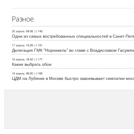
Разное
20 апрель
09:08
|
145
Одни из самых востребованных специальностей в Санкт-Пет
17 апрель
15:29
|
151
Делегация ГМК "Норникель" во главе с Владиславом Гасум
16 апрель
18:42
|
177
Какие выбрать обои
16 апрель
08:00
|
165
ЦДМ на Лубянке в Москве быстро завоевывает симпатии мос