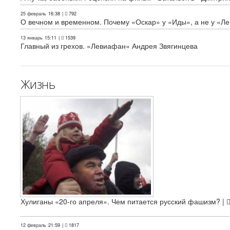
25 февраль
16:38
|
792
О вечном и временном. Почему «Оскар» у «Иды», а не у «Л
13 январь
15:11
|
1539
Главный из грехов. «Левиафан» Андрея Звягинцева
Жизнь
Хулиганы «20-го апреля». Чем питается русский фашизм? |
12 февраль
21:59
|
1817