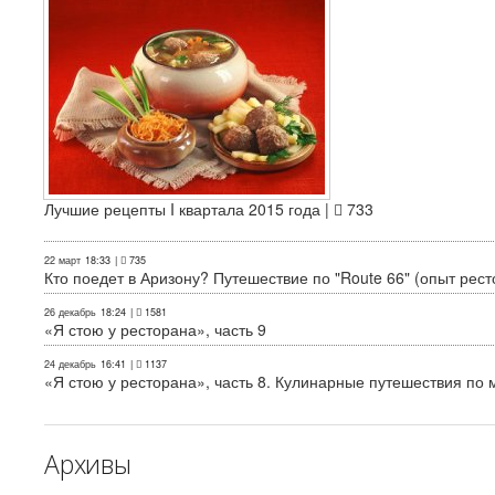
Лучшие рецепты I квартала 2015 года |
733
22 март
18:33
|
735
Кто поедет в Аризону? Путешествие по "Route 66" (опыт рест
26 декабрь
18:24
|
1581
«Я стою у ресторана», часть 9
24 декабрь
16:41
|
1137
«Я стою у ресторана», часть 8. Кулинарные путешествия по м
Архивы