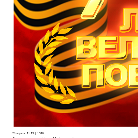
26 апрель
11:19
|
310