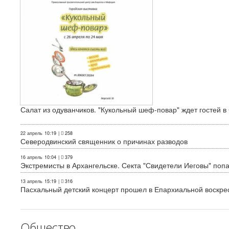
Салат из одуванчиков. "Кукольный шеф-повар" ждет гостей в
22 апрель
10:19
|
258
Северодвинский священник о причинах разводов
16 апрель
10:04
|
379
Экстремисты в Архангельске. Секта "Свидетели Иеговы" поп
13 апрель
15:19
|
316
Пасхальный детский концерт прошел в Епархиальной воскре
Общество