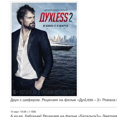
Даун с шифером. Рецензия на фильм «ДухLess – 2» Романа 
10 март
15:09
|
1556
А ну-ка, бабоньки! Рецензия на фильм «БатальонЪ» Дмитри