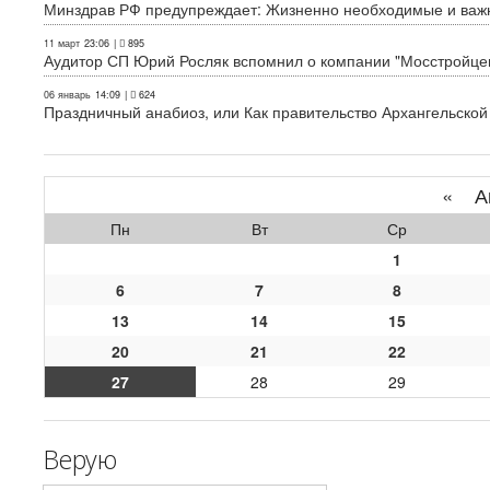
Минздрав РФ предупреждает: Жизненно необходимые и важн
11 март
23:06
|
895
Аудитор СП Юрий Росляк вспомнил о компании "Мосстройце
06 январь
14:09
|
624
Праздничный анабиоз, или Как правительство Архангельской
«
Ап
Пн
Вт
Ср
1
6
7
8
13
14
15
20
21
22
27
28
29
Верую