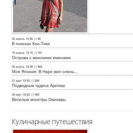
25 апрель
14:58
|
66
В поисках Кон-Тики
16 апрель
13:15
|
191
Острова с женскими именами
06 апрель
13:39
|
463
Моя Япония: В Наре жил олень...
31 март
12:55
|
366
Подводные чудеса Арктики
26 март
16:23
|
482
Веселые монстры Окинавы
Кулинарные путешествия