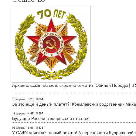
Архангельская область скромно отметит Юбилей Победы |
15 апрель
13:23
|
864
За это еще и деньги платят?! Кремлевский родственник Миха
13 апрель
14:49
|
597
Будущее России в вопросах и ответах
08 апрель
15:51
|
3331
У САФУ появился новый ректор! А перспективы Кудряшовой п