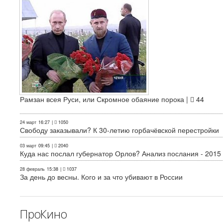
Рамзан всея Руси, или Скромное обаяние порока |
44
24 март
16:27
|
1050
Свободу заказывали? К 30-летию горбачёвской перестройки
03 март
09:45
|
2040
Куда нас послал губернатор Орлов? Анализ послания - 2015
28 февраль
15:38
|
1037
За день до весны. Кого и за что убивают в России
ПроКино