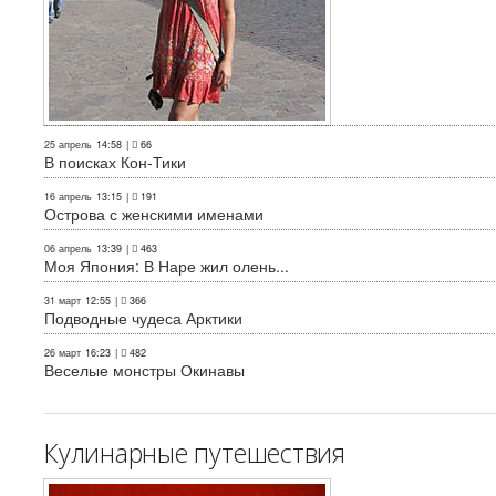
25 апрель
14:58
|
66
В поисках Кон-Тики
16 апрель
13:15
|
191
Острова с женскими именами
06 апрель
13:39
|
463
Моя Япония: В Наре жил олень...
31 март
12:55
|
366
Подводные чудеса Арктики
26 март
16:23
|
482
Веселые монстры Окинавы
Кулинарные путешествия