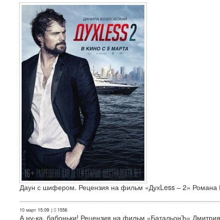
Даун с шифером. Рецензия на фильм «ДухLess – 2» Романа 
10 март
15:09
|
1556
А ну-ка, бабоньки! Рецензия на фильм «БатальонЪ» Дмитри