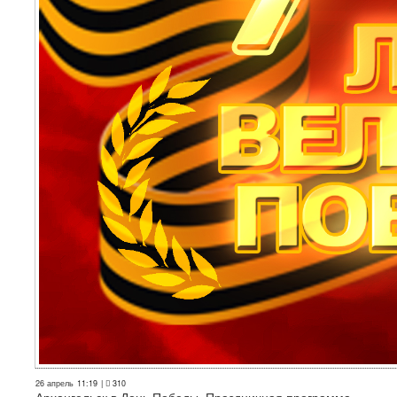
26 апрель
11:19
|
310