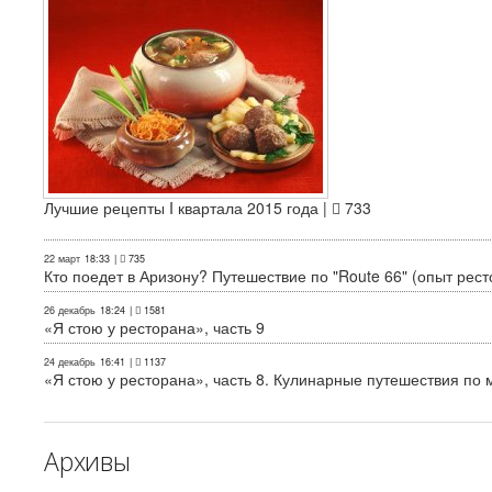
Лучшие рецепты I квартала 2015 года |
733
22 март
18:33
|
735
Кто поедет в Аризону? Путешествие по "Route 66" (опыт рест
26 декабрь
18:24
|
1581
«Я стою у ресторана», часть 9
24 декабрь
16:41
|
1137
«Я стою у ресторана», часть 8. Кулинарные путешествия по м
Архивы