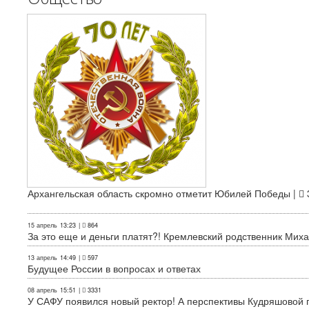
Архангельская область скромно отметит Юбилей Победы |
15 апрель
13:23
|
864
За это еще и деньги платят?! Кремлевский родственник Миха
13 апрель
14:49
|
597
Будущее России в вопросах и ответах
08 апрель
15:51
|
3331
У САФУ появился новый ректор! А перспективы Кудряшовой п