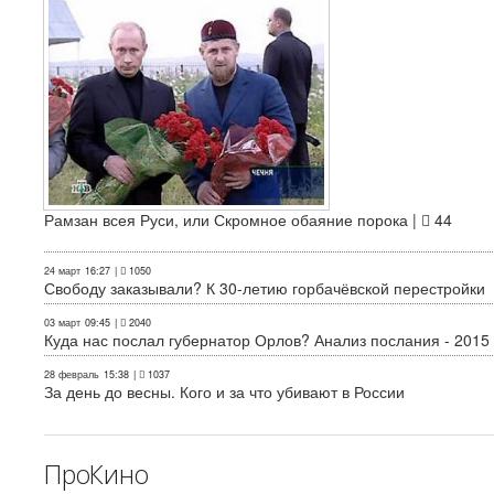
Рамзан всея Руси, или Скромное обаяние порока |
44
24 март
16:27
|
1050
Свободу заказывали? К 30-летию горбачёвской перестройки
03 март
09:45
|
2040
Куда нас послал губернатор Орлов? Анализ послания - 2015
28 февраль
15:38
|
1037
За день до весны. Кого и за что убивают в России
ПроКино