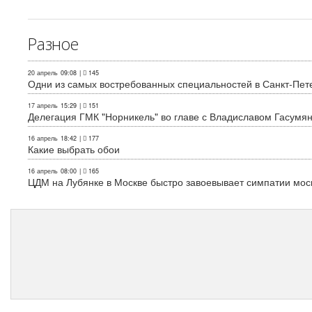
Разное
20 апрель
09:08
|
145
Одни из самых востребованных специальностей в Санкт-Пет
17 апрель
15:29
|
151
Делегация ГМК "Норникель" во главе с Владиславом Гасум
16 апрель
18:42
|
177
Какие выбрать обои
16 апрель
08:00
|
165
ЦДМ на Лубянке в Москве быстро завоевывает симпатии мос