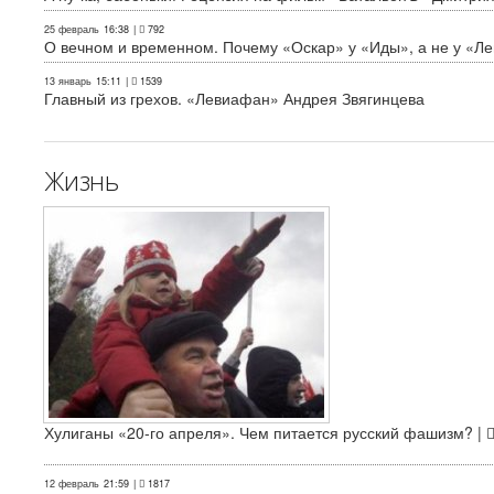
25 февраль
16:38
|
792
О вечном и временном. Почему «Оскар» у «Иды», а не у «Л
13 январь
15:11
|
1539
Главный из грехов. «Левиафан» Андрея Звягинцева
Жизнь
Хулиганы «20-го апреля». Чем питается русский фашизм? |
12 февраль
21:59
|
1817