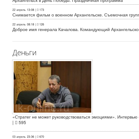
Архангельск в День Победы. Праздничная программа
22 апрель
13:08
|
173
Снимается фильм о военном Архангельске. Съемочная груп
22 апрель
08:18
|
126
Доброе имя генерала Качалова. Командующий Архангельского
Деньги
«Стратег не может руководствоваться эмоциями». Интервь
|
595
03 апрель
23:36
|
670