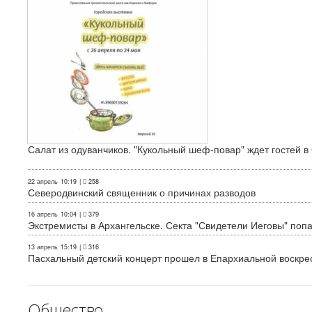
Салат из одуванчиков. "Кукольный шеф-повар" ждет гостей в
22 апрель
10:19
|
258
Северодвинский священник о причинах разводов
16 апрель
10:04
|
379
Экстремисты в Архангельске. Секта "Свидетели Иеговы" поп
13 апрель
15:19
|
316
Пасхальный детский концерт прошел в Епархиальной воскре
Общество