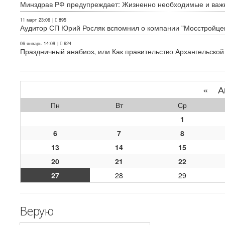
Минздрав РФ предупреждает: Жизненно необходимые и важн
11 март
23:06
|
895
Аудитор СП Юрий Росляк вспомнил о компании "Мосстройце
06 январь
14:09
|
624
Праздничный анабиоз, или Как правительство Архангельской
«
Ап
Пн
Вт
Ср
1
6
7
8
13
14
15
20
21
22
27
28
29
Верую