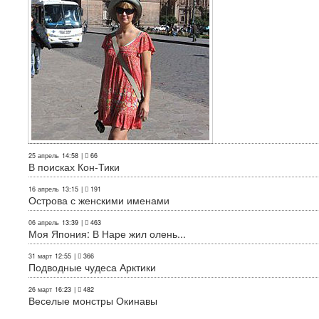
25 апрель
14:58
|
66
В поисках Кон-Тики
16 апрель
13:15
|
191
Острова с женскими именами
06 апрель
13:39
|
463
Моя Япония: В Наре жил олень...
31 март
12:55
|
366
Подводные чудеса Арктики
26 март
16:23
|
482
Веселые монстры Окинавы