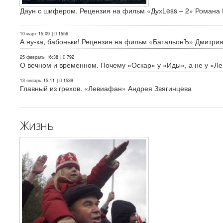
Даун с шифером. Рецензия на фильм «ДухLess – 2» Романа 
10 март
15:09
|
1556
А ну-ка, бабоньки! Рецензия на фильм «БатальонЪ» Дмитри
25 февраль
16:38
|
792
О вечном и временном. Почему «Оскар» у «Иды», а не у «Л
13 январь
15:11
|
1539
Главный из грехов. «Левиафан» Андрея Звягинцева
Жизнь