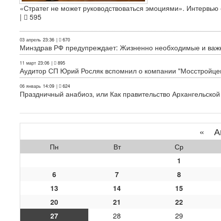
«Стратег не может руководствоваться эмоциями». Интервь
|
595
03 апрель
23:36
|
670
Минздрав РФ предупреждает: Жизненно необходимые и важн
11 март
23:06
|
895
Аудитор СП Юрий Росляк вспомнил о компании "Мосстройце
06 январь
14:09
|
624
Праздничный анабиоз, или Как правительство Архангельской
«
Ап
Пн
Вт
Ср
1
6
7
8
13
14
15
20
21
22
27
28
29