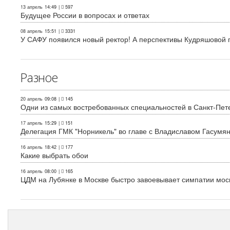
13 апрель
14:49
|
597
Будущее России в вопросах и ответах
08 апрель
15:51
|
3331
У САФУ появился новый ректор! А перспективы Кудряшовой п
Разное
20 апрель
09:08
|
145
Одни из самых востребованных специальностей в Санкт-Пет
17 апрель
15:29
|
151
Делегация ГМК "Норникель" во главе с Владиславом Гасум
16 апрель
18:42
|
177
Какие выбрать обои
16 апрель
08:00
|
165
ЦДМ на Лубянке в Москве быстро завоевывает симпатии мос