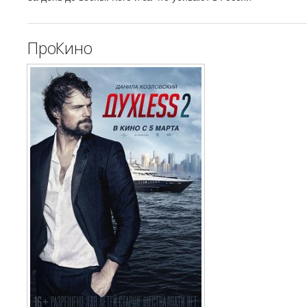
ПроКино