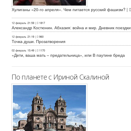
Хулиганы «20-го апреля». Чем питается русский фашизм? |
12 февраль
21:59
|
1817
Александр Костюнин. Абхазия: война и мир. Дневник поездки
12 февраль
21:19
|
960
Точка души. Прозатворения
02 февраль
15:49
|
1170
«Дети, ваша мать – предательница», или В паутине бреда
По планете с Ириной Скалиной