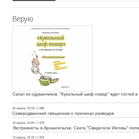
Верую
Салат из одуванчиков. "Кукольный шеф-повар" ждет гостей в
22 апрель
10:19
|
258
Северодвинский священник о причинах разводов
16 апрель
10:04
|
379
Экстремисты в Архангельске. Секта "Свидетели Иеговы" поп
13 апрель
15:19
|
316