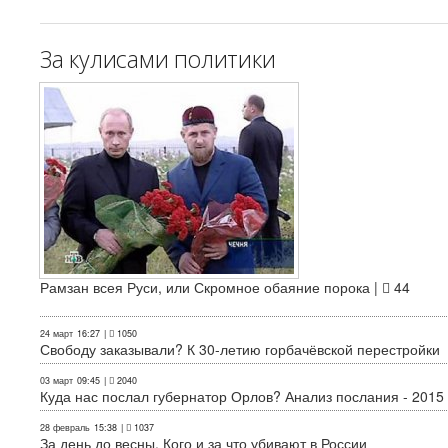
За кулисами политики
Рамзан всея Руси, или Скромное обаяние порока |
44
24 март
16:27
|
1050
Свободу заказывали? К 30-летию горбачёвской перестройки
03 март
09:45
|
2040
Куда нас послал губернатор Орлов? Анализ послания - 2015
28 февраль
15:38
|
1037
За день до весны. Кого и за что убивают в России