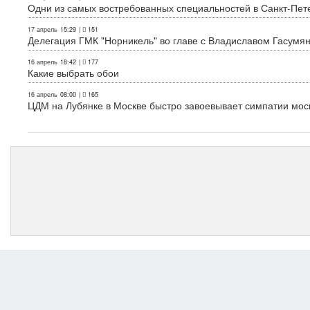
Одни из самых востребованных специальностей в Санкт-Пет
17 апрель
15:29
|
151
Делегация ГМК "Норникель" во главе с Владиславом Гасум
16 апрель
18:42
|
177
Какие выбрать обои
16 апрель
08:00
|
165
ЦДМ на Лубянке в Москве быстро завоевывает симпатии мос