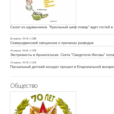
Салат из одуванчиков. "Кукольный шеф-повар" ждет гостей в
22 апрель
10:19
|
258
Северодвинский священник о причинах разводов
16 апрель
10:04
|
379
Экстремисты в Архангельске. Секта "Свидетели Иеговы" поп
13 апрель
15:19
|
316
Пасхальный детский концерт прошел в Епархиальной воскре
Общество