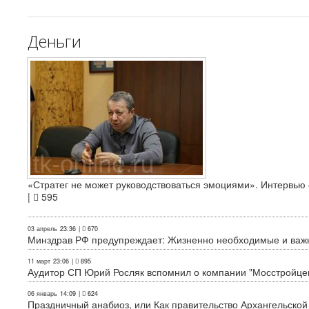
Деньги
«Стратег не может руководствоваться эмоциями». Интервь
|
595
03 апрель
23:36
|
670
Минздрав РФ предупреждает: Жизненно необходимые и важн
11 март
23:06
|
895
Аудитор СП Юрий Росляк вспомнил о компании "Мосстройце
06 январь
14:09
|
624
Праздничный анабиоз, или Как правительство Архангельской