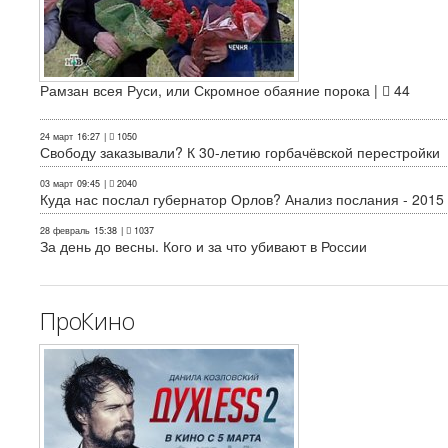
Рамзан всея Руси, или Скромное обаяние порока |
44
24 март
16:27
|
1050
Свободу заказывали? К 30-летию горбачёвской перестройки
03 март
09:45
|
2040
Куда нас послал губернатор Орлов? Анализ послания - 2015
28 февраль
15:38
|
1037
За день до весны. Кого и за что убивают в России
ПроКино