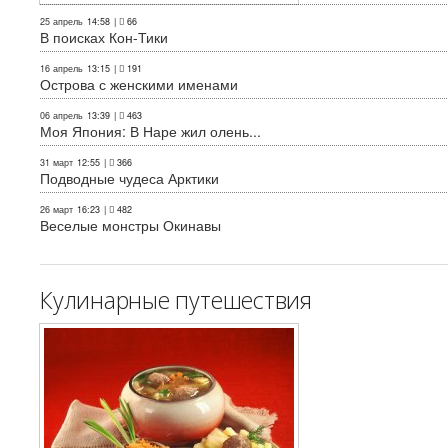
25 апрель
14:58
|
66
В поисках Кон-Тики
16 апрель
13:15
|
191
Острова с женскими именами
06 апрель
13:39
|
463
Моя Япония: В Наре жил олень...
31 март
12:55
|
366
Подводные чудеса Арктики
26 март
16:23
|
482
Веселые монстры Окинавы
Кулинарные путешествия