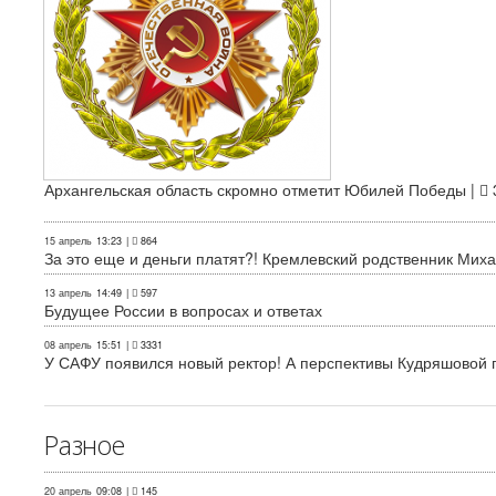
Архангельская область скромно отметит Юбилей Победы |
15 апрель
13:23
|
864
За это еще и деньги платят?! Кремлевский родственник Миха
13 апрель
14:49
|
597
Будущее России в вопросах и ответах
08 апрель
15:51
|
3331
У САФУ появился новый ректор! А перспективы Кудряшовой п
Разное
20 апрель
09:08
|
145