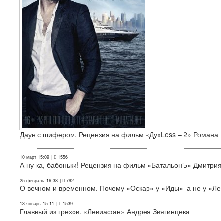
Даун с шифером. Рецензия на фильм «ДухLess – 2» Романа 
10 март
15:09
|
1556
А ну-ка, бабоньки! Рецензия на фильм «БатальонЪ» Дмитри
25 февраль
16:38
|
792
О вечном и временном. Почему «Оскар» у «Иды», а не у «Л
13 январь
15:11
|
1539
Главный из грехов. «Левиафан» Андрея Звягинцева