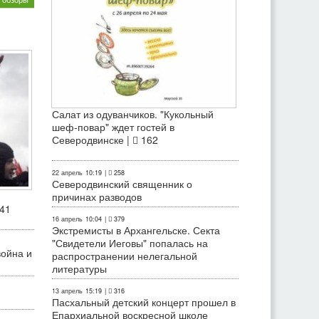
Салат из одуванчиков. "Кукольный
шеф-повар" ждет гостей в
Северодвинске |
162
22 апрель
10:19
|
258
Северодвинский священник о
причинах разводов
41
16 апрель
10:04
|
379
Экстремисты в Архангельске. Секта
"Свидетели Иеговы" попалась на
война и
распространении нелегальной
литературы
13 апрель
15:19
|
316
Пасхальный детский концерт прошел в
Епархиальной воскресной школе