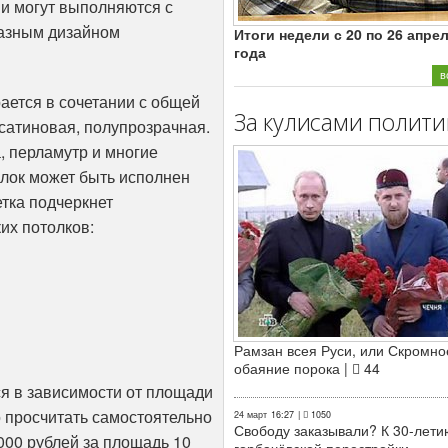
и могут выполняются с
разным дизайном
Итоги недели с 20 по 26 апре
года
в
ается в сочетании с общей
За кулисами полити
 сатиновая, полупрозрачная.
, перламутр и многие
олок может быть исполнен
тка подчеркнет
их потолков:
Рамзан всея Руси, или Скромно
обаяние порока |
44
я в зависимости от площади
 просчитать самостоятельно
24 март
16:27
|
1050
Свободу заказывали? К 30-лети
000 рублей за площадь 10