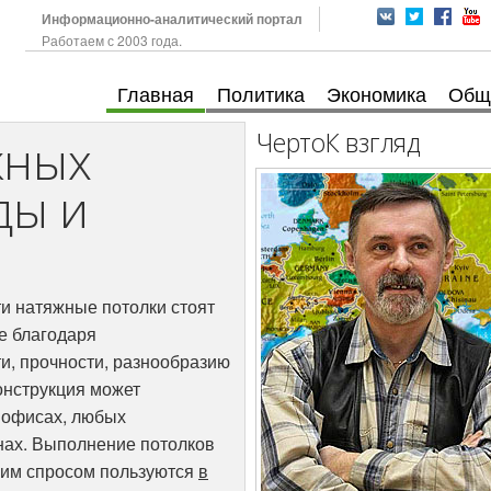
Информационно-аналитический портал
Работаем с 2003 года.
Главная
Политика
Экономика
Общ
ЧертоК взгляд
жных
ды и
и натяжные потолки стоят
е благодаря
и, прочности, разнообразию
онструкция может
, офисах, любых
нах. Выполнение потолков
шим спросом пользуются
в