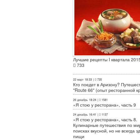
Лучшие рецепты I квартала 2015
733
22 март
18:33
|
735
Кто поедет в Аризону? Путешес
"Route 66" (опыт ресторанной к
26 декабрь
18:24
|
1581
«Я стою у ресторана», часть 9
24 декабрь
16:41
|
1137
«Я стою у ресторана», часть 8.
Кулинарные путешествия по ми
поисках вкусной, но не всегда з
пищи