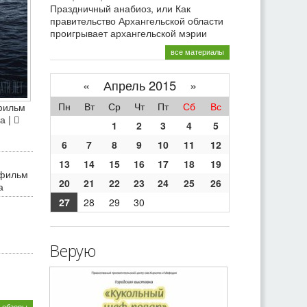
Праздничный анабиоз, или Как
правительство Архангельской области
проигрывает архангельской мэрии
все материалы
«
Апрель 2015 »
Пн
Вт
Ср
Чт
Пт
Сб
Вс
фильм
а |
1
2
3
4
5
6
7
8
9
10
11
12
13
14
15
16
17
18
19
 фильм
20
21
22
23
24
25
26
а
27
28
29
30
Верую
 обзоры