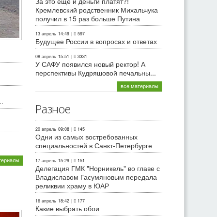
За это еще и деньги платят?!
Кремлевский родственник Михальчука
получил в 15 раз больше Путина
13 апрель
14:49
|
597
Будущее России в вопросах и ответах
08 апрель
15:51
|
3331
У САФУ появился новый ректор! А
перспективы Кудряшовой печальны...
все материалы
.
Разное
20 апрель
09:08
|
145
Одни из самых востребованных
специальностей в Санкт-Петербурге
териалы
17 апрель
15:29
|
151
Делегация ГМК "Норникель" во главе с
Владиславом Гасумяновым передала
реликвии храму в ЮАР
16 апрель
18:42
|
177
Какие выбрать обои