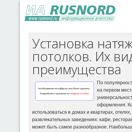
Установка натя
потолков. Их ви
преимущества
По популярност
на первом мест
универсальност
оформления. К
использоваться в домах и квартирах, отелях
развлекательных заведениях: кафе, рестора
может быть самое разнообразное. Наиболь