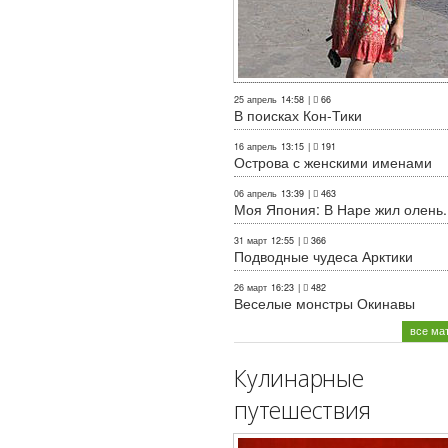
25 апрель
14:58
|
66
В поисках Кон-Тики
16 апрель
13:15
|
191
Острова с женскими именами
06 апрель
13:39
|
463
Моя Япония: В Наре жил олень..
31 март
12:55
|
366
Подводные чудеса Арктики
26 март
16:23
|
482
Веселые монстры Окинавы
все ма
Кулинарные
путешествия