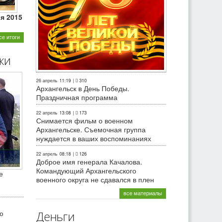
ля 2015
се итоги
ки
26 апрель
11:19
|
310
Архангельск в День Победы.
Праздничная программа
22 апрель
13:08
|
173
Снимается фильм о военном
Архангельске. Съемочная группа
нуждается в ваших воспоминаниях
22 апрель
08:18
|
126
Доброе имя генерала Качалова.
Командующий Архангельского
е
военного округа не сдавался в плен
все материалы
ю
Деньги