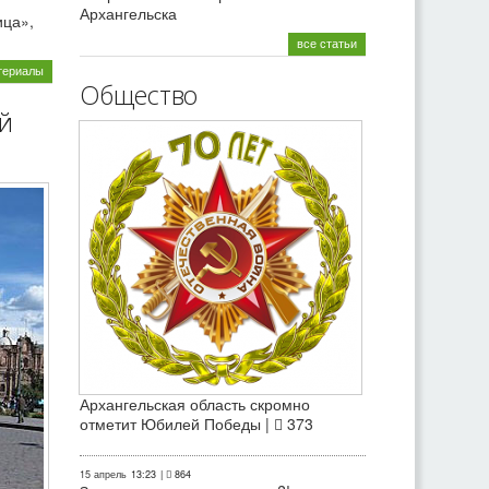
Архангельска
ица»,
все статьи
териалы
Общество
й
Архангельская область скромно
отметит Юбилей Победы |
373
15 апрель
13:23
|
864