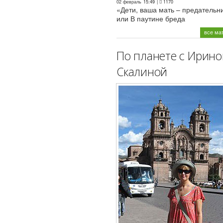
02 февраль
15:49
|
1170
«Дети, ваша мать – предательн
или В паутине бреда
все ма
По планете с Ирино
Скалиной