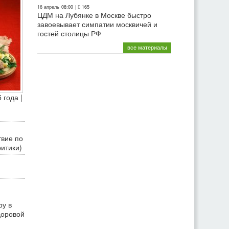
16 апрель
08:00
|
165
ЦДМ на Лубянке в Москве быстро
завоевывает симпатии москвичей и
гостей столицы РФ
все материалы
 года |
твие по
ритики)
ру в
доровой