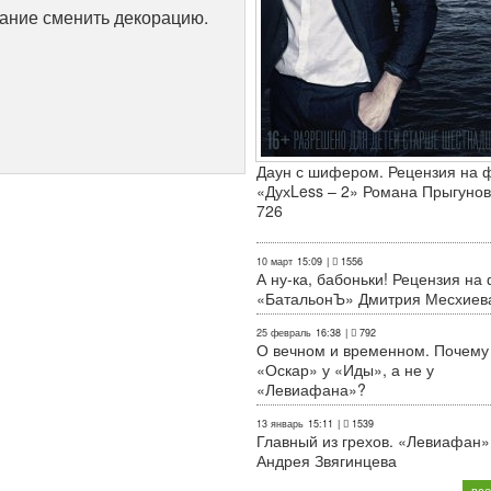
лание сменить декорацию.
Даун с шифером. Рецензия на 
«ДухLess – 2» Романа Прыгунов
726
10 март
15:09
|
1556
А ну-ка, бабоньки! Рецензия на
«БатальонЪ» Дмитрия Месхиев
25 февраль
16:38
|
792
О вечном и временном. Почему
«Оскар» у «Иды», а не у
«Левиафана»?
13 январь
15:11
|
1539
Главный из грехов. «Левиафан»
Андрея Звягинцева
все