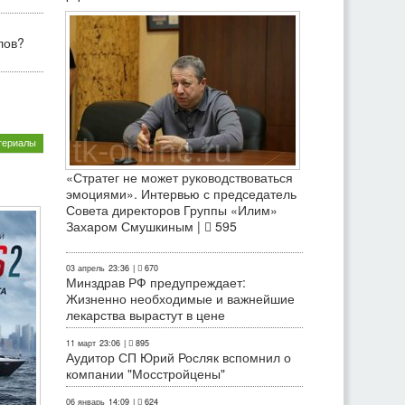
лов?
териалы
«Стратег не может руководствоваться
эмоциями». Интервью с председатель
Совета директоров Группы «Илим»
Захаром Смушкиным |
595
03 апрель
23:36
|
670
Минздрав РФ предупреждает:
Жизненно необходимые и важнейшие
лекарства вырастут в цене
11 март
23:06
|
895
Аудитор СП Юрий Росляк вспомнил о
компании "Мосстройцены"
06 январь
14:09
|
624