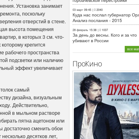
горбачёвской перестройки
лнения. Установка занимает
03 март
09:45
|
2040
ремонта, поскольку
Куда нас послал губернатор Ор
Анализ послания - 2015
верления отверстий в стене.
бщая высота помещения
28 февраль
15:38
|
1037
За день до весны. Кого и за что
артир, в которых 3 см. что-
убивают в России
к которому крепится
все ма
ие рабочего пространства
ытой подсветки или наличию
ПроКино
альный эффект увеличивает
отолок самый
ству дизайна, визуальным
ходу. Действительно,
енной в мыльном растворе
 убирать пятна ацетоном или
ы достаточно сменить обои
т несколько десятков лет,