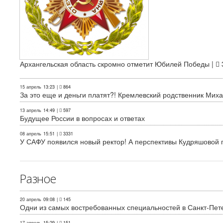
Архангельская область скромно отметит Юбилей Победы |
15 апрель
13:23
|
864
За это еще и деньги платят?! Кремлевский родственник Миха
13 апрель
14:49
|
597
Будущее России в вопросах и ответах
08 апрель
15:51
|
3331
У САФУ появился новый ректор! А перспективы Кудряшовой п
Разное
20 апрель
09:08
|
145
Одни из самых востребованных специальностей в Санкт-Пет
17 апрель
15:29
|
151