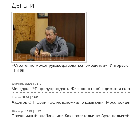
Деньги
«Стратег не может руководствоваться эмоциями». Интервь
|
595
03 апрель
23:36
|
670
Минздрав РФ предупреждает: Жизненно необходимые и важн
11 март
23:06
|
895
Аудитор СП Юрий Росляк вспомнил о компании "Мосстройце
06 январь
14:09
|
624
Праздничный анабиоз, или Как правительство Архангельской