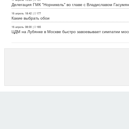
Делегация ГМК "Норникель" во главе с Владиславом Гасум
16 апрель
18:42
|
177
Какие выбрать обои
16 апрель
08:00
|
165
ЦДМ на Лубянке в Москве быстро завоевывает симпатии мос