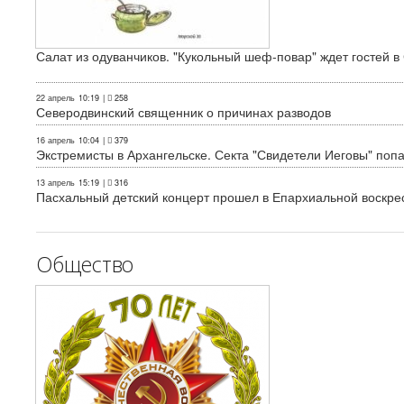
Салат из одуванчиков. "Кукольный шеф-повар" ждет гостей в
22 апрель
10:19
|
258
Северодвинский священник о причинах разводов
16 апрель
10:04
|
379
Экстремисты в Архангельске. Секта "Свидетели Иеговы" поп
13 апрель
15:19
|
316
Пасхальный детский концерт прошел в Епархиальной воскре
Общество