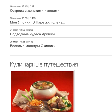
16 апрель
13:15
|
191
Острова с женскими именами
06 апрель
13:39
|
463
Моя Япония: В Наре жил олень...
31 март
12:55
|
366
Подводные чудеса Арктики
26 март
16:23
|
482
Веселые монстры Окинавы
Кулинарные путешествия