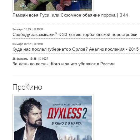
Рамзан всея Руси, или Скромное обаяние порока |
44
24 март
16:27
|
1050
Свободу заказывали? К 30-летию горбачёвской перестройки
03 март
09:45
|
2040
Куда нас послал губернатор Орлов? Анализ послания - 2015
28 февраль
15:38
|
1037
За день до весны. Кого и за что убивают в России
ПроКино