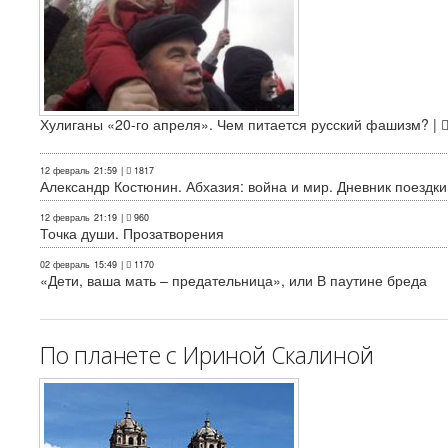
Хулиганы «20-го апреля». Чем питается русский фашизм? |
12 февраль
21:59
|
1817
Александр Костюнин. Абхазия: война и мир. Дневник поездки
12 февраль
21:19
|
960
Точка души. Прозатворения
02 февраль
15:49
|
1170
«Дети, ваша мать – предательница», или В паутине бреда
По планете с Ириной Скалиной