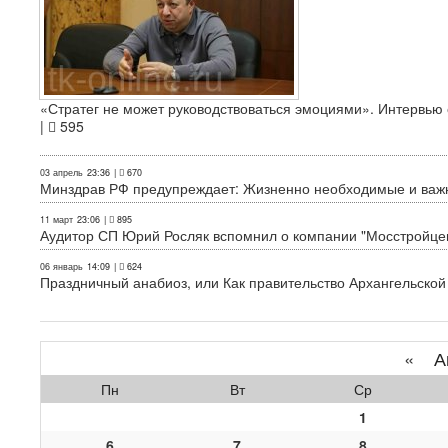
«Стратег не может руководствоваться эмоциями». Интервь
|
595
03 апрель
23:36
|
670
Минздрав РФ предупреждает: Жизненно необходимые и важн
11 март
23:06
|
895
Аудитор СП Юрий Росляк вспомнил о компании "Мосстройце
06 январь
14:09
|
624
Праздничный анабиоз, или Как правительство Архангельской
«
Ап
Пн
Вт
Ср
1
6
7
8