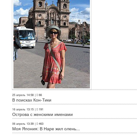
25 апрель
14:58
|
66
В поисках Кон-Тики
16 апрель
13:15
|
191
Острова с женскими именами
06 апрель
13:39
|
463
Моя Япония: В Наре жил олень...