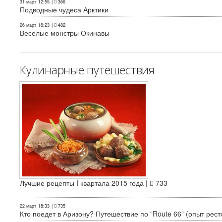
31 март
12:55
|
366
Подводные чудеса Арктики
26 март
16:23
|
482
Веселые монстры Окинавы
Кулинарные путешествия
Лучшие рецепты I квартала 2015 года |
733
22 март
18:33
|
735
Кто поедет в Аризону? Путешествие по "Route 66" (опыт рест