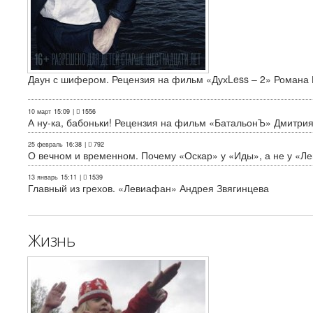
Даун с шифером. Рецензия на фильм «ДухLess – 2» Романа 
10 март
15:09
|
1556
А ну-ка, бабоньки! Рецензия на фильм «БатальонЪ» Дмитри
25 февраль
16:38
|
792
О вечном и временном. Почему «Оскар» у «Иды», а не у «Л
13 январь
15:11
|
1539
Главный из грехов. «Левиафан» Андрея Звягинцева
Жизнь