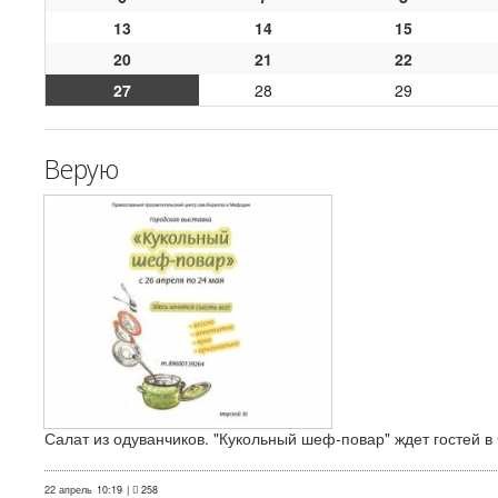
13
14
15
20
21
22
27
28
29
Верую
Салат из одуванчиков. "Кукольный шеф-повар" ждет гостей в
22 апрель
10:19
|
258