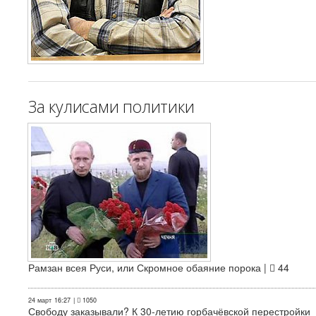
За кулисами политики
Рамзан всея Руси, или Скромное обаяние порока |
44
24 март
16:27
|
1050
Свободу заказывали? К 30-летию горбачёвской перестройки