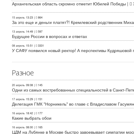
Архангельская область скромно отметит Юбилей Победы |
15 апрель
13:23
|
864
За это еще и деньги платят?! Кремлевский родственник Миха
13 апрель
14:49
|
597
Будущее России в вопросах и ответах
08 апрель
15:51
|
3331
У САФУ появился новый ректор! А перспективы Кудряшовой п
Разное
20 апрель
09:08
|
145
Одни из самых востребованных специальностей в Санкт-Пет
17 апрель
15:29
|
151
Делегация ГМК "Норникель" во главе с Владиславом Гасум
16 апрель
18:42
|
177
Какие выбрать обои
16 апрель
08:00
|
165
ЦДМ на Лубянке в Москве быстро завоевывает симпатии мос