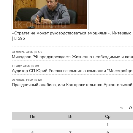
«Стратег не может руководствоваться эмоциями». Интервь
|
595
03 апрель
23:36
|
670
Минздрав РФ предупреждает: Жизненно необходимые и важн
11 март
23:06
|
895
Аудитор СП Юрий Росляк вспомнил о компании "Мосстройце
06 январь
14:09
|
624
Праздничный анабиоз, или Как правительство Архангельской
«
Ап
Пн
Вт
Ср
1
6
7
8