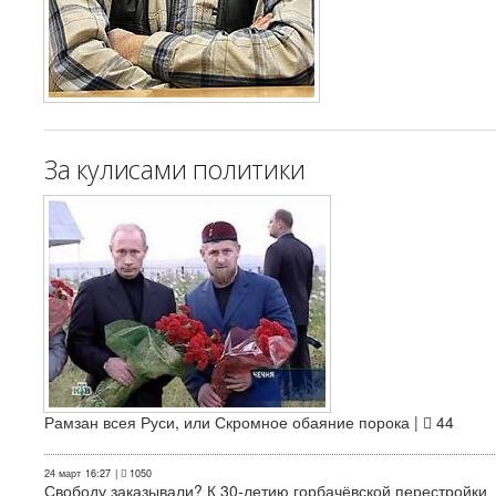
За кулисами политики
Рамзан всея Руси, или Скромное обаяние порока |
44
24 март
16:27
|
1050
Свободу заказывали? К 30-летию горбачёвской перестройки