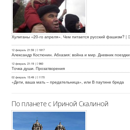
Хулиганы «20-го апреля». Чем питается русский фашизм? |
12 февраль
21:59
|
1817
Александр Костюнин. Абхазия: война и мир. Дневник поездки
12 февраль
21:19
|
960
Точка души. Прозатворения
02 февраль
15:49
|
1170
«Дети, ваша мать – предательница», или В паутине бреда
По планете с Ириной Скалиной