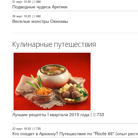
31 март
12:55
|
366
Подводные чудеса Арктики
26 март
16:23
|
482
Веселые монстры Окинавы
Кулинарные путешествия
Лучшие рецепты I квартала 2015 года |
733
22 март
18:33
|
735
Кто поедет в Аризону? Путешествие по "Route 66" (опыт рест