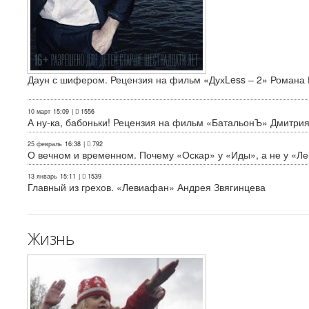
Даун с шифером. Рецензия на фильм «ДухLess – 2» Романа 
10 март
15:09
|
1556
А ну-ка, бабоньки! Рецензия на фильм «БатальонЪ» Дмитри
25 февраль
16:38
|
792
О вечном и временном. Почему «Оскар» у «Иды», а не у «Л
13 январь
15:11
|
1539
Главный из грехов. «Левиафан» Андрея Звягинцева
Жизнь