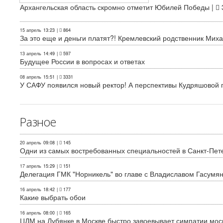
Архангельская область скромно отметит Юбилей Победы |
15 апрель
13:23
|
864
За это еще и деньги платят?! Кремлевский родственник Миха
13 апрель
14:49
|
597
Будущее России в вопросах и ответах
08 апрель
15:51
|
3331
У САФУ появился новый ректор! А перспективы Кудряшовой п
Разное
20 апрель
09:08
|
145
Одни из самых востребованных специальностей в Санкт-Пет
17 апрель
15:29
|
151
Делегация ГМК "Норникель" во главе с Владиславом Гасум
16 апрель
18:42
|
177
Какие выбрать обои
16 апрель
08:00
|
165
ЦДМ на Лубянке в Москве быстро завоевывает симпатии мос