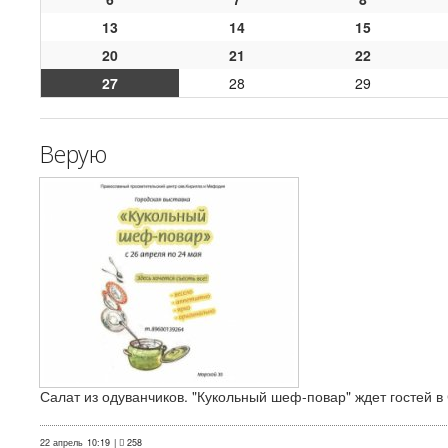
13
14
15
20
21
22
27
28
29
Верую
Салат из одуванчиков. "Кукольный шеф-повар" ждет гостей в
22 апрель
10:19
|
258