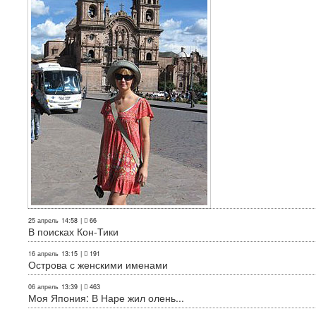
25 апрель
14:58
|
66
В поисках Кон-Тики
16 апрель
13:15
|
191
Острова с женскими именами
06 апрель
13:39
|
463
Моя Япония: В Наре жил олень...