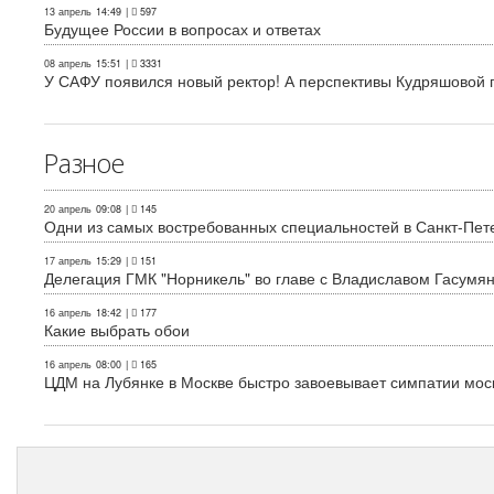
13 апрель
14:49
|
597
Будущее России в вопросах и ответах
08 апрель
15:51
|
3331
У САФУ появился новый ректор! А перспективы Кудряшовой п
Разное
20 апрель
09:08
|
145
Одни из самых востребованных специальностей в Санкт-Пет
17 апрель
15:29
|
151
Делегация ГМК "Норникель" во главе с Владиславом Гасум
16 апрель
18:42
|
177
Какие выбрать обои
16 апрель
08:00
|
165
ЦДМ на Лубянке в Москве быстро завоевывает симпатии мос