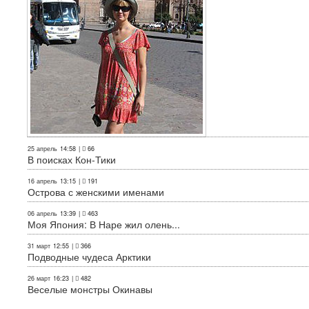
25 апрель
14:58
|
66
В поисках Кон-Тики
16 апрель
13:15
|
191
Острова с женскими именами
06 апрель
13:39
|
463
Моя Япония: В Наре жил олень...
31 март
12:55
|
366
Подводные чудеса Арктики
26 март
16:23
|
482
Веселые монстры Окинавы