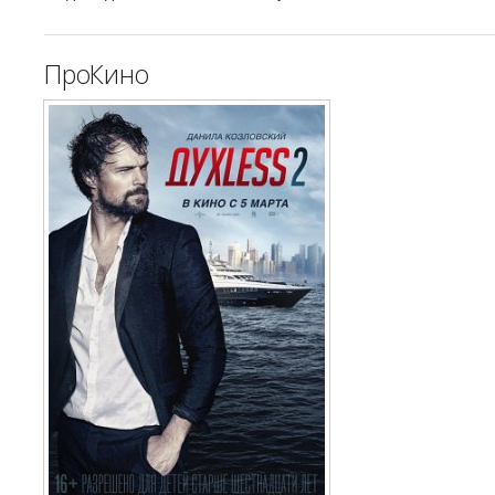
ПроКино