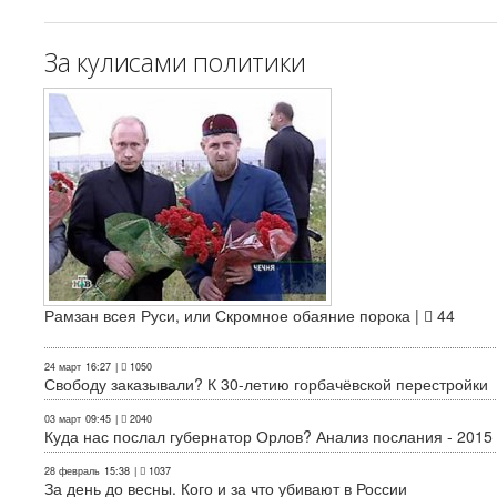
За кулисами политики
Рамзан всея Руси, или Скромное обаяние порока |
44
24 март
16:27
|
1050
Свободу заказывали? К 30-летию горбачёвской перестройки
03 март
09:45
|
2040
Куда нас послал губернатор Орлов? Анализ послания - 2015
28 февраль
15:38
|
1037
За день до весны. Кого и за что убивают в России