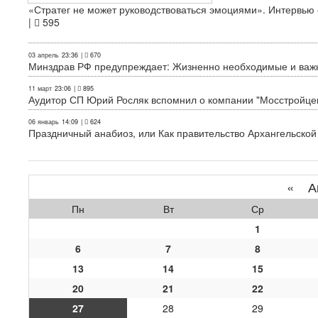
«Стратег не может руководствоваться эмоциями». Интервь
|
595
03 апрель
23:36
|
670
Минздрав РФ предупреждает: Жизненно необходимые и важн
11 март
23:06
|
895
Аудитор СП Юрий Росляк вспомнил о компании "Мосстройце
06 январь
14:09
|
624
Праздничный анабиоз, или Как правительство Архангельской
«
Ап
Пн
Вт
Ср
1
6
7
8
13
14
15
20
21
22
27
28
29