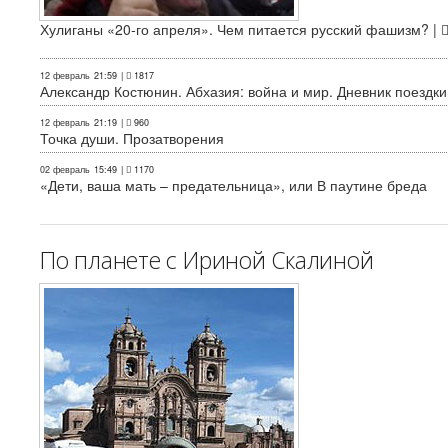
Хулиганы «20-го апреля». Чем питается русский фашизм? |
12 февраль
21:59
|
1817
Александр Костюнин. Абхазия: война и мир. Дневник поездки
12 февраль
21:19
|
960
Точка души. Прозатворения
02 февраль
15:49
|
1170
«Дети, ваша мать – предательница», или В паутине бреда
По планете с Ириной Скалиной