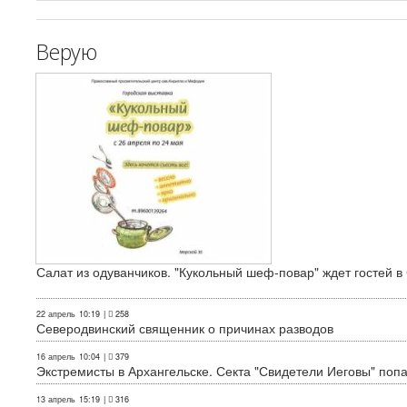
Верую
Салат из одуванчиков. "Кукольный шеф-повар" ждет гостей в
22 апрель
10:19
|
258
Северодвинский священник о причинах разводов
16 апрель
10:04
|
379
Экстремисты в Архангельске. Секта "Свидетели Иеговы" поп
13 апрель
15:19
|
316