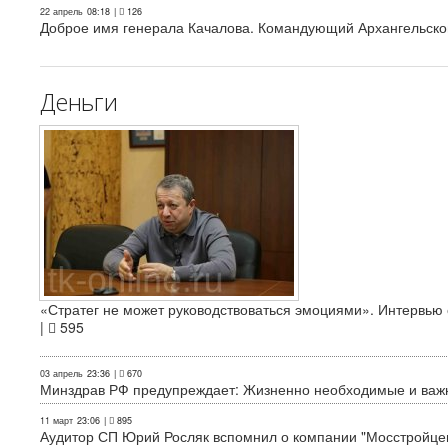
22 апрель
08:18
|
126
Доброе имя генерала Качалова. Командующий Архангельского
Деньги
«Стратег не может руководствоваться эмоциями». Интервь
|
595
03 апрель
23:36
|
670
Минздрав РФ предупреждает: Жизненно необходимые и важн
11 март
23:06
|
895
Аудитор СП Юрий Росляк вспомнил о компании "Мосстройце