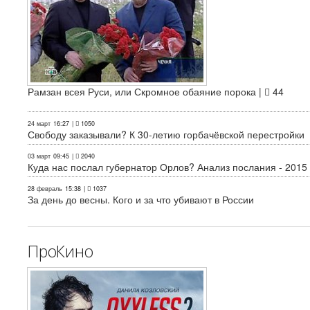
Рамзан всея Руси, или Скромное обаяние порока |
44
24 март
16:27
|
1050
Свободу заказывали? К 30-летию горбачёвской перестройки
03 март
09:45
|
2040
Куда нас послал губернатор Орлов? Анализ послания - 2015
28 февраль
15:38
|
1037
За день до весны. Кого и за что убивают в России
ПроКино