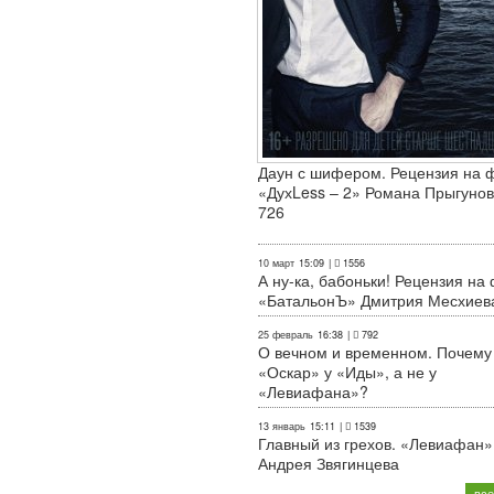
Даун с шифером. Рецензия на 
«ДухLess – 2» Романа Прыгунов
726
10 март
15:09
|
1556
А ну-ка, бабоньки! Рецензия на
«БатальонЪ» Дмитрия Месхиев
25 февраль
16:38
|
792
О вечном и временном. Почему
«Оскар» у «Иды», а не у
«Левиафана»?
13 январь
15:11
|
1539
Главный из грехов. «Левиафан»
Андрея Звягинцева
все