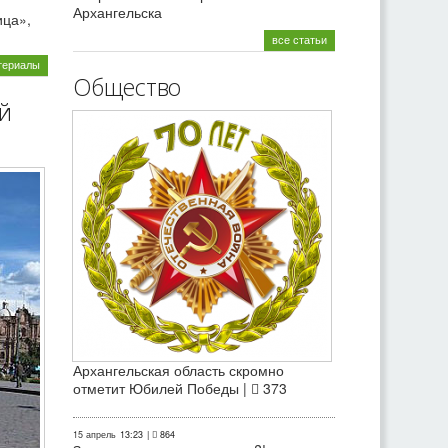
Архангельска
ица»,
все статьи
териалы
Общество
й
Архангельская область скромно
отметит Юбилей Победы |
373
15 апрель
13:23
|
864