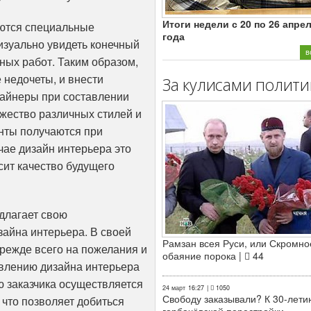
Итоги недели с 20 по 26 апре
уются специальные
года
зуально увидеть конечный
в
ных работ. Таким образом,
 недочеты, и внести
За кулисами полити
айнеры при составлении
жество различных стилей и
нты получаются при
ае дизайн интерьера это
сит качество будущего
длагает свою
айна интерьера. В своей
Рамзан всея Руси, или Скромно
режде всего на пожелания и
обаяние порока |
44
авлению дизайна интерьера
ю заказчика осуществляется
24 март
16:27
|
1050
Свободу заказывали? К 30-лети
 что позволяет добиться