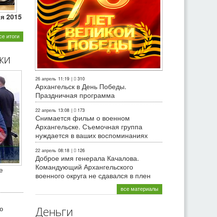
ля 2015
се итоги
ки
26 апрель
11:19
|
310
Архангельск в День Победы.
Праздничная программа
22 апрель
13:08
|
173
Снимается фильм о военном
Архангельске. Съемочная группа
нуждается в ваших воспоминаниях
22 апрель
08:18
|
126
Доброе имя генерала Качалова.
Командующий Архангельского
е
военного округа не сдавался в плен
все материалы
ю
Деньги