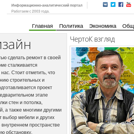
Информационно-аналитический портал
Работаем с 2003 года.
Главная
Политика
Экономика
Общ
ЧертоК взгляд
изайн
ью сделать ремонт в своей
оме сталкивается
нас. Стоит отметить, что
ению строительных и
одготавливается проект
редварительном этапе
ки стен и потолка,
, а также многими другими
т выбор мебели и других
о внутреннем пространстве
ую обстановку.