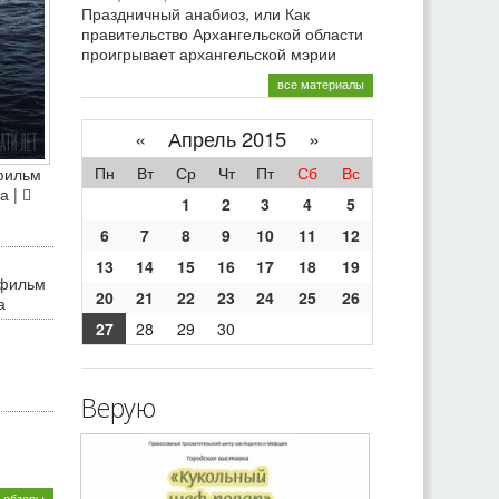
Праздничный анабиоз, или Как
правительство Архангельской области
проигрывает архангельской мэрии
все материалы
«
Апрель 2015 »
Пн
Вт
Ср
Чт
Пт
Сб
Вс
фильм
а |
1
2
3
4
5
6
7
8
9
10
11
12
13
14
15
16
17
18
19
 фильм
20
21
22
23
24
25
26
а
27
28
29
30
Верую
 обзоры