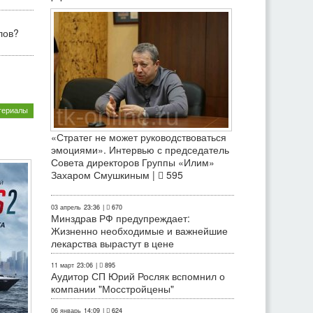
лов?
териалы
«Стратег не может руководствоваться
эмоциями». Интервью с председатель
Совета директоров Группы «Илим»
Захаром Смушкиным |
595
03 апрель
23:36
|
670
Минздрав РФ предупреждает:
Жизненно необходимые и важнейшие
лекарства вырастут в цене
11 март
23:06
|
895
Аудитор СП Юрий Росляк вспомнил о
компании "Мосстройцены"
06 январь
14:09
|
624