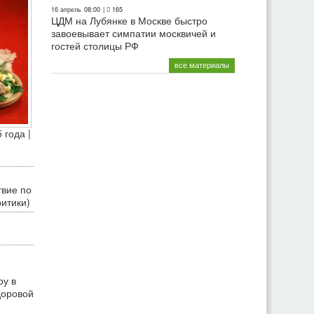
16 апрель
08:00
|
165
ЦДМ на Лубянке в Москве быстро
завоевывает симпатии москвичей и
гостей столицы РФ
все материалы
 года |
твие по
ритики)
ру в
доровой