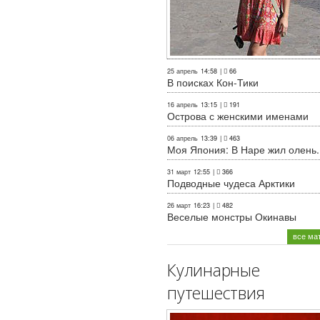
25 апрель
14:58
|
66
В поисках Кон-Тики
16 апрель
13:15
|
191
Острова с женскими именами
06 апрель
13:39
|
463
Моя Япония: В Наре жил олень..
31 март
12:55
|
366
Подводные чудеса Арктики
26 март
16:23
|
482
Веселые монстры Окинавы
все ма
Кулинарные
путешествия