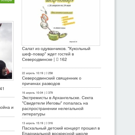
Салат из одуванчиков. "Кукольный
шеф-повар" ждет гостей в
Северодвинске |
162
22 апрель
10:19
|
258
Северодвинский священник о
причинах разводов
41
16 апрель
10:04
|
379
Экстремисты в Архангельске. Секта
"Свидетели Иеговы" попалась на
война и
распространении нелегальной
литературы
13 апрель
15:19
|
316
Пасхальный детский концерт прошел в
Епархиальной воскресной школе