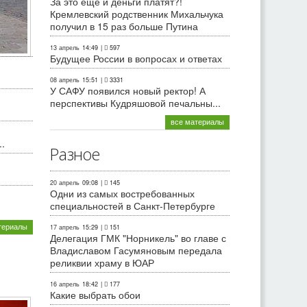
За это еще и деньги платят?!
Кремлевский родственник Михальчука
получил в 15 раз больше Путина
13 апрель
14:49
|
597
Будущее России в вопросах и ответах
08 апрель
15:51
|
3331
У САФУ появился новый ректор! А
перспективы Кудряшовой печальны...
все материалы
.
Разное
20 апрель
09:08
|
145
Одни из самых востребованных
специальностей в Санкт-Петербурге
териалы
17 апрель
15:29
|
151
Делегация ГМК "Норникель" во главе с
Владиславом Гасумяновым передала
реликвии храму в ЮАР
16 апрель
18:42
|
177
Какие выбрать обои