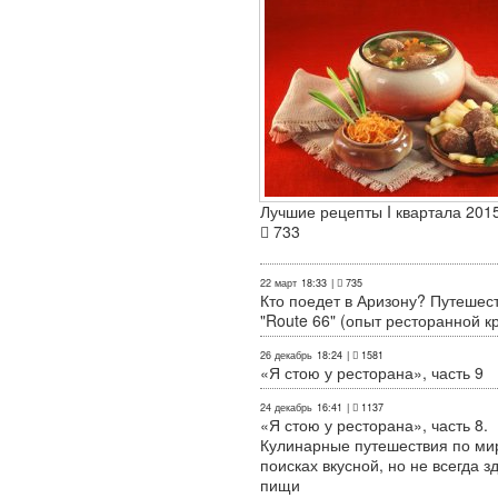
Лучшие рецепты I квартала 2015
733
22 март
18:33
|
735
Кто поедет в Аризону? Путешес
"Route 66" (опыт ресторанной к
26 декабрь
18:24
|
1581
«Я стою у ресторана», часть 9
24 декабрь
16:41
|
1137
«Я стою у ресторана», часть 8.
Кулинарные путешествия по ми
поисках вкусной, но не всегда з
пищи