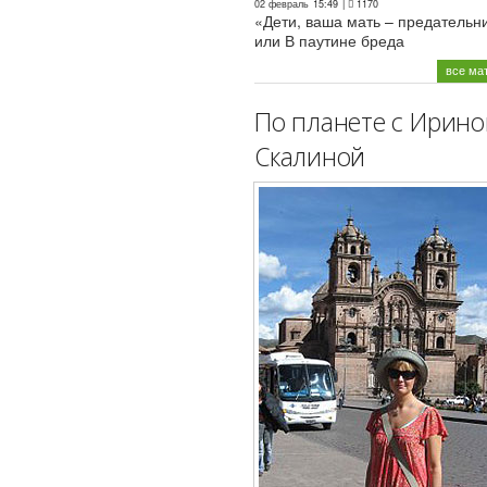
02 февраль
15:49
|
1170
«Дети, ваша мать – предательн
или В паутине бреда
все ма
По планете с Ирино
Скалиной