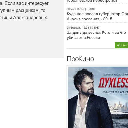
горбачёвской перестройки
а. Если вас интересует
тупным расценкам, то
03 март
09:45
|
2040
Куда нас послал губернатор Ор
Регины Александровых.
Анализ послания - 2015
28 февраль
15:38
|
1037
За день до весны. Кого и за что
убивают в России
все ма
ПроКино