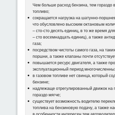
Чем больше расход бензина, тем гораздо в
топливо;
сокращается нагрузка на шатунно-поршне
что обусловлено высоким октановым коли
– сто-сто десять единиц, в то же время дл
– сто восемнадцать единиц), а также анти
газа;
посредством чистоты самого газа, на таких
поршни, а также клапаны почти отсутствует
повышается ресурс двигателя, а также пр
эксплуатационный период многочисленных
в газовом топливе нет свинца, который с
бензине;
надлежаще отрегулированный движок на г
гораздо мягче;
существует возможность водителю перекл
топлива на бензиновую подачу, а также н
в особенности интересен тем автоводител