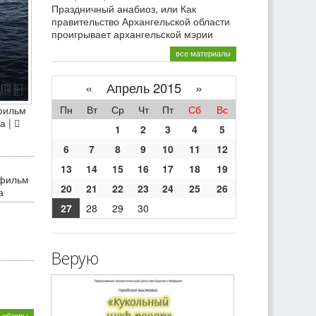
Праздничный анабиоз, или Как
правительство Архангельской области
проигрывает архангельской мэрии
все материалы
«
Апрель 2015 »
Пн
Вт
Ср
Чт
Пт
Сб
Вс
фильм
а |
1
2
3
4
5
6
7
8
9
10
11
12
13
14
15
16
17
18
19
 фильм
20
21
22
23
24
25
26
а
27
28
29
30
Верую
 обзоры