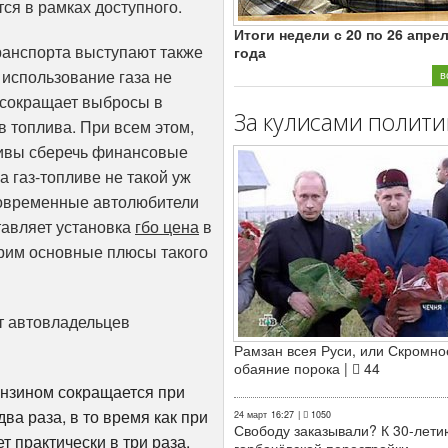
ся в рамках доступного.
Итоги недели с 20 по 26 апре
ранспорта выступают также
года
 использование газа не
в
е сокращает выбросы в
За кулисами полити
 топлива. При всем этом,
тивы сберечь финансовые
а газ-топливе не такой уж
 современные автолюбители
тавляет установка
гбо цена
в
рим основные плюсы такого
ет автовладельцев
Рамзан всея Руси, или Скромно
обаяние порока |
44
ензином сокращается при
ва раза, в то время как при
24 март
16:27
|
1050
Свободу заказывали? К 30-лети
 практически в три раза.