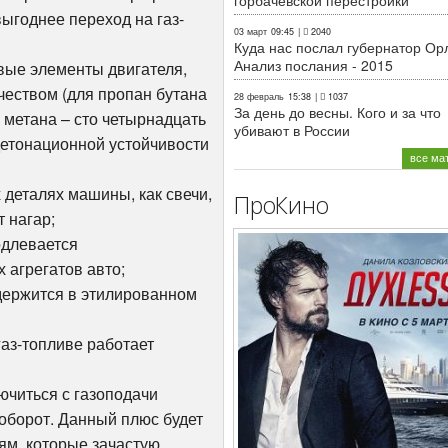
горбачёвской перестройки
ыгоднее переход на газ-
03 март
09:45
|
2040
Куда нас послал губернатор Ор
Анализ послания - 2015
вые элементы двигателя,
чеством (для пропан бутана
28 февраль
15:38
|
1037
За день до весны. Кого и за что
я метана – сто четырнадцать
убивают в России
детонационной устойчивости
все ма
 деталях машины, как свечи,
ПроКино
 нагар;
одлевается
 агрегатов авто;
одержится в этилированном
аз-топливе работает
ючиться с газоподачи
аоборот. Данный плюс будет
ям, которые зачастую