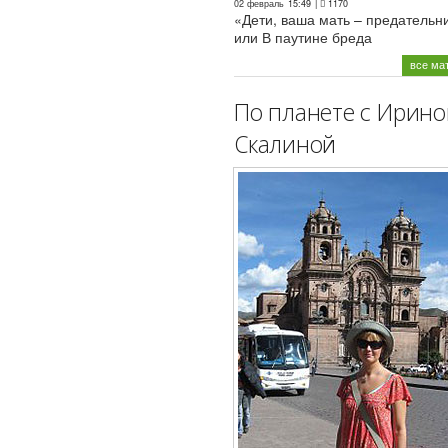
02 февраль
15:49
|
1170
«Дети, ваша мать – предательн
или В паутине бреда
все ма
По планете с Ирино
Скалиной