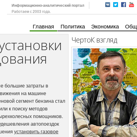
Информационно-аналитический портал
Работаем с 2003 года.
Главная
Политика
Экономика
Общ
ЧертоК взгляд
установки
дования
е большие затраты в
движения на машине
ценовой сегмент бензина стал
или к поиску методов
тырехколесных помощников.
 удешевления автопоездок
ешения
установить газовое