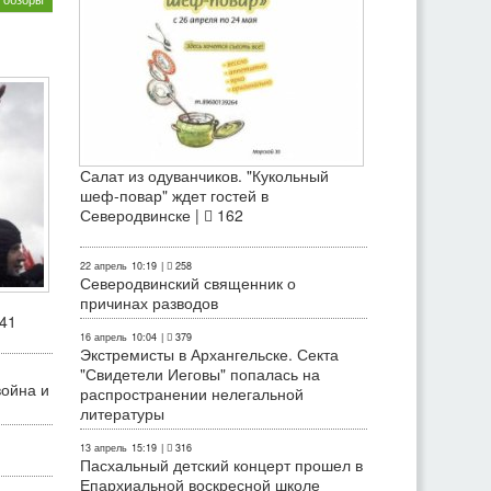
Салат из одуванчиков. "Кукольный
шеф-повар" ждет гостей в
Северодвинске |
162
22 апрель
10:19
|
258
Северодвинский священник о
причинах разводов
41
16 апрель
10:04
|
379
Экстремисты в Архангельске. Секта
"Свидетели Иеговы" попалась на
война и
распространении нелегальной
литературы
13 апрель
15:19
|
316
Пасхальный детский концерт прошел в
Епархиальной воскресной школе