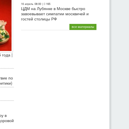
16 апрель
08:00
|
165
ЦДМ на Лубянке в Москве быстро
завоевывает симпатии москвичей и
гостей столицы РФ
все материалы
 года |
твие по
ритики)
ру в
доровой