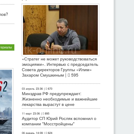
лов?
териалы
«Стратег не может руководствоваться
эмоциями». Интервью с председатель
Совета директоров Группы «Илим»
Захаром Смушкиным |
595
03 апрель
23:36
|
670
Минздрав РФ предупреждает:
Жизненно необходимые и важнейшие
лекарства вырастут в цене
11 март
23:06
|
895
Аудитор СП Юрий Росляк вспомнил о
компании "Мосстройцены"
06 январь
14:09
|
624