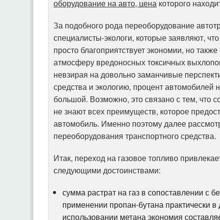
оборудование на авто, цена
которого находит
За подобного рода переоборудование автот
специалисты-экологи, которые заявляют, что
просто благоприятствует экономии, но такж
атмосферу вредоносных токсичных выхлопов
невзирая на довольно заманчивые перспек
средства и экологию, процент автомобилей н
большой. Возможно, это связано с тем, что
не знают всех преимуществ, которое предос
автомобиль. Именно поэтому далее рассмот
переоборудования транспортного средства.
Итак, переход на газовое топливо привлека
следующими достоинствами:
сумма растрат на газ в сопоставлении с б
применении пропан-бутана практически в д
использовании метана экономия составляет