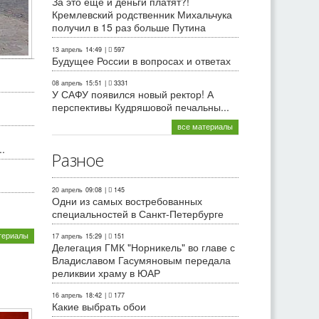
За это еще и деньги платят?!
Кремлевский родственник Михальчука
получил в 15 раз больше Путина
13 апрель
14:49
|
597
Будущее России в вопросах и ответах
08 апрель
15:51
|
3331
У САФУ появился новый ректор! А
перспективы Кудряшовой печальны...
все материалы
.
Разное
20 апрель
09:08
|
145
Одни из самых востребованных
специальностей в Санкт-Петербурге
териалы
17 апрель
15:29
|
151
Делегация ГМК "Норникель" во главе с
Владиславом Гасумяновым передала
реликвии храму в ЮАР
16 апрель
18:42
|
177
Какие выбрать обои