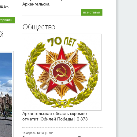
Архангельска
ица»,
все статьи
териалы
Общество
й
Архангельская область скромно
отметит Юбилей Победы |
373
15 апрель
13:23
|
864