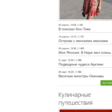
25 апрель
14:58
|
66
В поисках Кон-Тики
16 апрель
13:15
|
191
Острова с женскими именами
06 апрель
13:39
|
463
Моя Япония: В Наре жил олень..
31 март
12:55
|
366
Подводные чудеса Арктики
26 март
16:23
|
482
Веселые монстры Окинавы
все ма
Кулинарные
путешествия