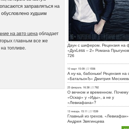
 опасаются заправляться на
о обусловлено худшим
ание на авто цена
обладает
торых главным все же
Даун с шифером. Рецензия на 
на топливе.
«ДухLess – 2» Романа Прыгунов
726
10 март
15:09
|
1556
А ну-ка, бабоньки! Рецензия на
«БатальонЪ» Дмитрия Месхиев
25 февраль
16:38
|
792
О вечном и временном. Почему
«Оскар» у «Иды», а не у
«Левиафана»?
13 январь
15:11
|
1539
Главный из грехов. «Левиафан»
Андрея Звягинцева
все