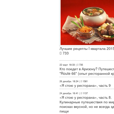
Лучшие рецепты I квартала 2015
733
22 март
18:33
|
735
Кто поедет в Аризону? Путешес
"Route 66" (опыт ресторанной к
26 декабрь
18:24
|
1581
«Я стою у ресторана», часть 9
24 декабрь
16:41
|
1137
«Я стою у ресторана», часть 8.
Кулинарные путешествия по ми
поисках вкусной, но не всегда з
пищи