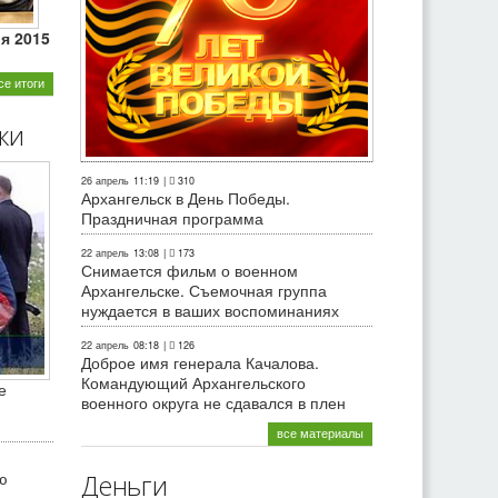
ля 2015
се итоги
ки
26 апрель
11:19
|
310
Архангельск в День Победы.
Праздничная программа
22 апрель
13:08
|
173
Снимается фильм о военном
Архангельске. Съемочная группа
нуждается в ваших воспоминаниях
22 апрель
08:18
|
126
Доброе имя генерала Качалова.
Командующий Архангельского
е
военного округа не сдавался в плен
все материалы
ю
Деньги