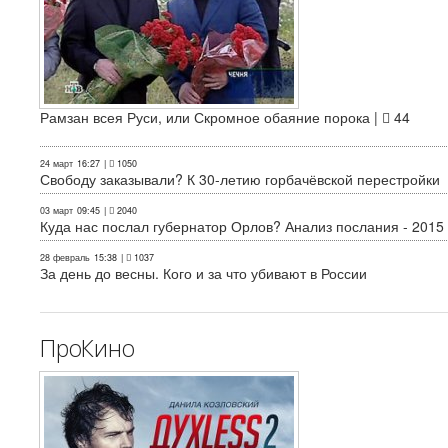
Рамзан всея Руси, или Скромное обаяние порока |
44
24 март
16:27
|
1050
Свободу заказывали? К 30-летию горбачёвской перестройки
03 март
09:45
|
2040
Куда нас послал губернатор Орлов? Анализ послания - 2015
28 февраль
15:38
|
1037
За день до весны. Кого и за что убивают в России
ПроКино