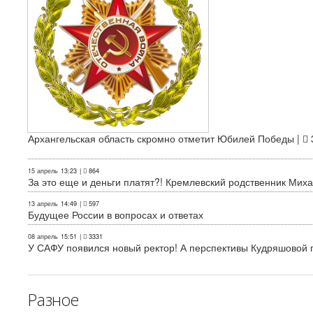
Архангельская область скромно отметит Юбилей Победы |
15 апрель
13:23
|
864
За это еще и деньги платят?! Кремлевский родственник Миха
13 апрель
14:49
|
597
Будущее России в вопросах и ответах
08 апрель
15:51
|
3331
У САФУ появился новый ректор! А перспективы Кудряшовой п
Разное