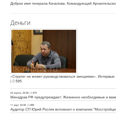
Доброе имя генерала Качалова. Командующий Архангельского
Деньги
«Стратег не может руководствоваться эмоциями». Интервь
|
595
03 апрель
23:36
|
670
Минздрав РФ предупреждает: Жизненно необходимые и важн
11 март
23:06
|
895
Аудитор СП Юрий Росляк вспомнил о компании "Мосстройце