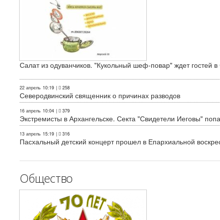
Салат из одуванчиков. "Кукольный шеф-повар" ждет гостей в
22 апрель
10:19
|
258
Северодвинский священник о причинах разводов
16 апрель
10:04
|
379
Экстремисты в Архангельске. Секта "Свидетели Иеговы" поп
13 апрель
15:19
|
316
Пасхальный детский концерт прошел в Епархиальной воскре
Общество