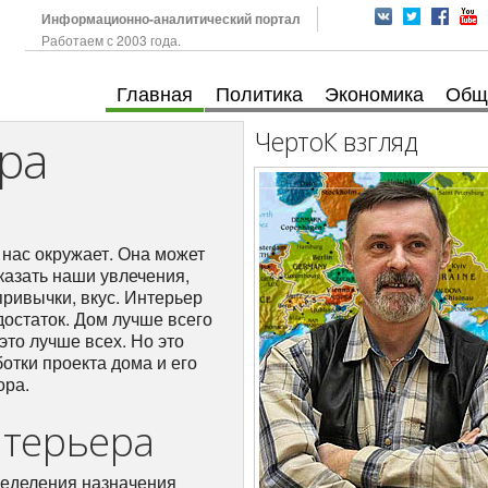
Информационно-аналитический портал
Работаем с 2003 года.
Главная
Политика
Экономика
Общ
ЧертоК взгляд
ра
 нас окружает. Она может
оказать наши увлечения,
привычки, вкус. Интерьер
достаток. Дом лучше всего
это лучше всех. Но это
отки проекта дома и его
ора.
нтерьера
ределения назначения