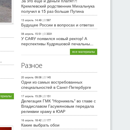
За это еще и деньги платят?!
Кремлевский родственник Михальчука
получил в 15 раз больше Путина
13 апрель
14:49
|
597
Будущее России в вопросах и ответах
08 апрель
15:51
|
3331
У САФУ появился новый ректор! А
перспективы Кудряшовой печальны...
все материалы
.
Разное
20 апрель
09:08
|
145
Одни из самых востребованных
специальностей в Санкт-Петербурге
териалы
17 апрель
15:29
|
151
Делегация ГМК "Норникель" во главе с
Владиславом Гасумяновым передала
реликвии храму в ЮАР
16 апрель
18:42
|
177
Какие выбрать обои