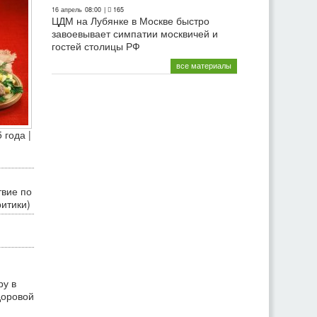
16 апрель
08:00
|
165
ЦДМ на Лубянке в Москве быстро
завоевывает симпатии москвичей и
гостей столицы РФ
все материалы
 года |
твие по
ритики)
ру в
доровой