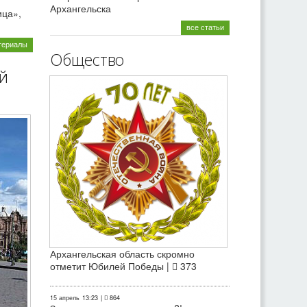
Архангельска
ица»,
все статьи
териалы
Общество
й
Архангельская область скромно
отметит Юбилей Победы |
373
15 апрель
13:23
|
864