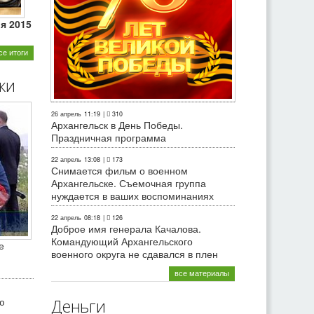
ля 2015
се итоги
ки
26 апрель
11:19
|
310
Архангельск в День Победы.
Праздничная программа
22 апрель
13:08
|
173
Снимается фильм о военном
Архангельске. Съемочная группа
нуждается в ваших воспоминаниях
22 апрель
08:18
|
126
Доброе имя генерала Качалова.
Командующий Архангельского
е
военного округа не сдавался в плен
все материалы
ю
Деньги