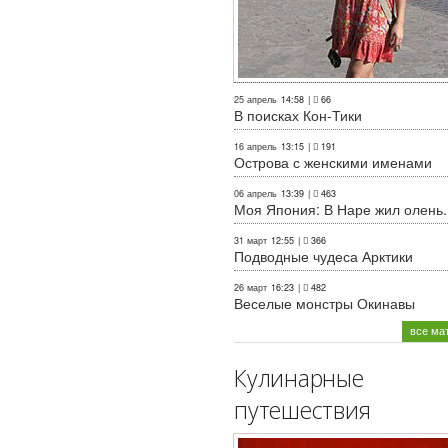
25 апрель
14:58
|
66
В поисках Кон-Тики
16 апрель
13:15
|
191
Острова с женскими именами
06 апрель
13:39
|
463
Моя Япония: В Наре жил олень..
31 март
12:55
|
366
Подводные чудеса Арктики
26 март
16:23
|
482
Веселые монстры Окинавы
все ма
Кулинарные
путешествия