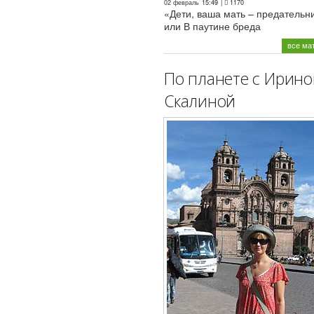
02 февраль
15:49
|
1170
«Дети, ваша мать – предательн
или В паутине бреда
все ма
По планете с Ирино
Скалиной