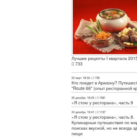
Лучшие рецепты I квартала 2015
733
22 март
18:33
|
735
Кто поедет в Аризону? Путешес
"Route 66" (опыт ресторанной к
26 декабрь
18:24
|
1581
«Я стою у ресторана», часть 9
24 декабрь
16:41
|
1137
«Я стою у ресторана», часть 8.
Кулинарные путешествия по ми
поисках вкусной, но не всегда з
пищи