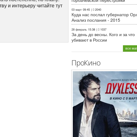
горбачёвской перестройки
ву и интерьеру читайте тут
03 март
09:45
|
2040
Куда нас послал губернатор Ор
Анализ послания - 2015
28 февраль
15:38
|
1037
За день до весны. Кого и за что
убивают в России
все ма
ПроКино