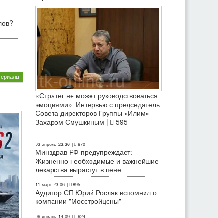
лов?
териалы
«Стратег не может руководствоваться
эмоциями». Интервью с председатель
Совета директоров Группы «Илим»
Захаром Смушкиным |
595
03 апрель
23:36
|
670
Минздрав РФ предупреждает:
Жизненно необходимые и важнейшие
лекарства вырастут в цене
11 март
23:06
|
895
Аудитор СП Юрий Росляк вспомнил о
компании "Мосстройцены"
06 январь
14:09
|
624