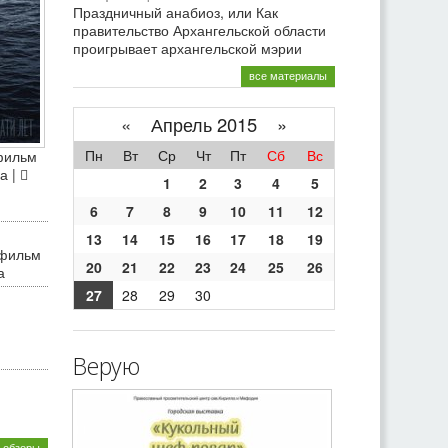
Праздничный анабиоз, или Как
правительство Архангельской области
проигрывает архангельской мэрии
все материалы
«
Апрель 2015 »
Пн
Вт
Ср
Чт
Пт
Сб
Вс
фильм
а |
1
2
3
4
5
6
7
8
9
10
11
12
13
14
15
16
17
18
19
 фильм
20
21
22
23
24
25
26
а
27
28
29
30
Верую
 обзоры