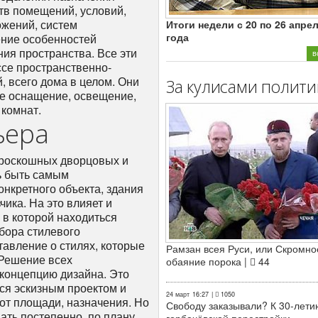
тв помещений, условий,
ожений, систем
Итоги недели с 20 по 26 апре
года
ение особенностей
ия пространства. Все эти
в
се пространственно-
 всего дома в целом. Они
За кулисами полити
ое оснащение, освещение,
комнат.
ьера
т роскошных дворцовых и
ть быть самым
онкретного объекта, здания
чика. На это влияет и
 в которой находиться
бора стилевого
тавление о стилях, которые
Рамзан всея Руси, или Скромно
 Решение всех
обаяние порока |
44
концепцию дизайна. Это
ся эскизным проектом и
24 март
16:27
|
1050
 от площади, назначения. Но
Свободу заказывали? К 30-лети
ать постепенно, по плану.