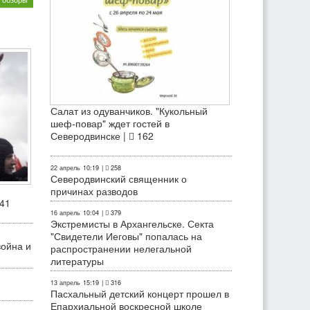
Салат из одуванчиков. "Кукольный
шеф-повар" ждет гостей в
Северодвинске |
162
22 апрель
10:19
|
258
Северодвинский священник о
причинах разводов
41
16 апрель
10:04
|
379
Экстремисты в Архангельске. Секта
"Свидетели Иеговы" попалась на
война и
распространении нелегальной
литературы
13 апрель
15:19
|
316
Пасхальный детский концерт прошел в
Епархиальной воскресной школе