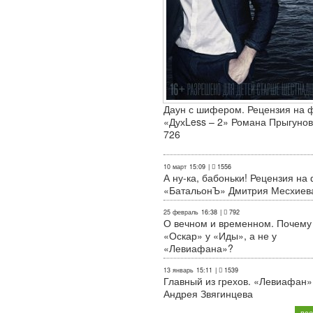
Даун с шифером. Рецензия на 
«ДухLess – 2» Романа Прыгунов
726
10 март
15:09
|
1556
А ну-ка, бабоньки! Рецензия на
«БатальонЪ» Дмитрия Месхиев
25 февраль
16:38
|
792
О вечном и временном. Почему
«Оскар» у «Иды», а не у
«Левиафана»?
13 январь
15:11
|
1539
Главный из грехов. «Левиафан»
Андрея Звягинцева
все