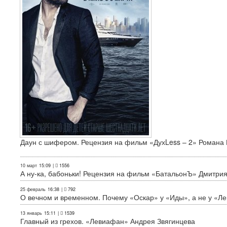
Даун с шифером. Рецензия на фильм «ДухLess – 2» Романа 
10 март
15:09
|
1556
А ну-ка, бабоньки! Рецензия на фильм «БатальонЪ» Дмитри
25 февраль
16:38
|
792
О вечном и временном. Почему «Оскар» у «Иды», а не у «Л
13 январь
15:11
|
1539
Главный из грехов. «Левиафан» Андрея Звягинцева