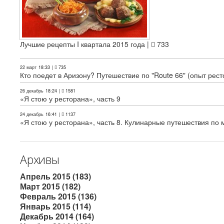
Лучшие рецепты I квартала 2015 года |
733
22 март
18:33
|
735
Кто поедет в Аризону? Путешествие по "Route 66" (опыт рест
26 декабрь
18:24
|
1581
«Я стою у ресторана», часть 9
24 декабрь
16:41
|
1137
«Я стою у ресторана», часть 8. Кулинарные путешествия по м
Архивы
Апрель 2015 (183)
Март 2015 (182)
Февраль 2015 (136)
Январь 2015 (114)
Декабрь 2014 (164)