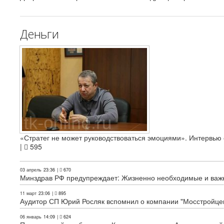
Деньги
«Стратег не может руководствоваться эмоциями». Интервь
|
595
03 апрель
23:36
|
670
Минздрав РФ предупреждает: Жизненно необходимые и важн
11 март
23:06
|
895
Аудитор СП Юрий Росляк вспомнил о компании "Мосстройце
06 январь
14:09
|
624