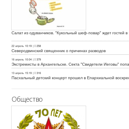
Салат из одуванчиков. "Кукольный шеф-повар" ждет гостей в
22 апрель
10:19
|
258
Северодвинский священник о причинах разводов
16 апрель
10:04
|
379
Экстремисты в Архангельске. Секта "Свидетели Иеговы" поп
13 апрель
15:19
|
316
Пасхальный детский концерт прошел в Епархиальной воскре
Общество