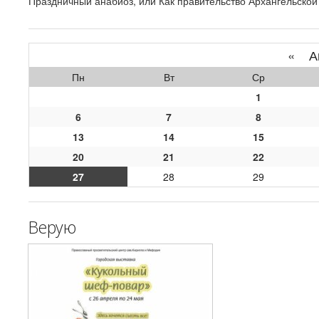
Праздничный анабиоз, или Как правительство Архангельской
«
Ап
Пн
Вт
Ср
1
6
7
8
13
14
15
20
21
22
27
28
29
Верую