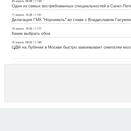
20 апрель
09:08
|
145
Одни из самых востребованных специальностей в Санкт-Пет
17 апрель
15:29
|
151
Делегация ГМК "Норникель" во главе с Владиславом Гасум
16 апрель
18:42
|
177
Какие выбрать обои
16 апрель
08:00
|
165
ЦДМ на Лубянке в Москве быстро завоевывает симпатии мос