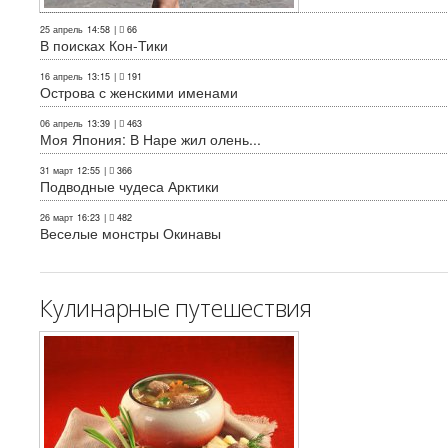
25 апрель
14:58
|
66
В поисках Кон-Тики
16 апрель
13:15
|
191
Острова с женскими именами
06 апрель
13:39
|
463
Моя Япония: В Наре жил олень...
31 март
12:55
|
366
Подводные чудеса Арктики
26 март
16:23
|
482
Веселые монстры Окинавы
Кулинарные путешествия