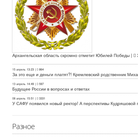
Архангельская область скромно отметит Юбилей Победы |
15 апрель
13:23
|
864
За это еще и деньги платят?! Кремлевский родственник Миха
13 апрель
14:49
|
597
Будущее России в вопросах и ответах
08 апрель
15:51
|
3331
У САФУ появился новый ректор! А перспективы Кудряшовой п
Разное