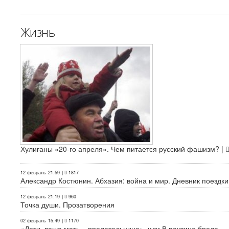
Жизнь
Хулиганы «20-го апреля». Чем питается русский фашизм? |
12 февраль
21:59
|
1817
Александр Костюнин. Абхазия: война и мир. Дневник поездки
12 февраль
21:19
|
960
Точка души. Прозатворения
02 февраль
15:49
|
1170
«Дети, ваша мать – предательница», или В паутине бреда