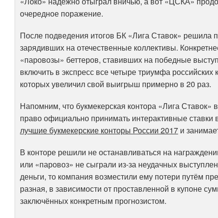
«Локо» надёжно отыграл вничью, а вот «ЦСКА» прод
очередное поражение.
После подведения итогов БК «Лига Ставок» решила п
зарядивших на отечественные коллективы. Конкретне
«паровозы» беттеров, ставивших на победные выступ
включить в экспресс все четыре триумфа российских 
которых увеличил свой выигрыш примерно в 20 раз.
Напомним, что букмекерская контора «Лига Ставок» в
право официально принимать интерактивные ставки в
лучшие букмекерские конторы России 2017
и занимает
В конторе решили не останавливаться на награждении
или «паровоз» не сыграли из-за неудачных выступле
деньги, то компания возместили ему потери путём п
разная, в зависимости от проставленной в купоне сум
заключённых конкретным прогнозистом.