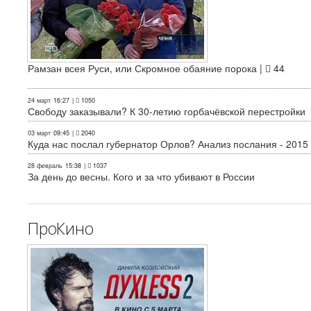
Рамзан всея Руси, или Скромное обаяние порока |
44
24 март
16:27
|
1050
Свободу заказывали? К 30-летию горбачёвской перестройки
03 март
09:45
|
2040
Куда нас послал губернатор Орлов? Анализ послания - 2015
28 февраль
15:38
|
1037
За день до весны. Кого и за что убивают в России
ПроКино