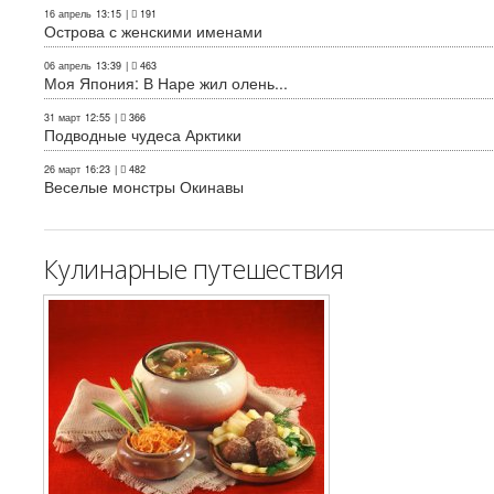
16 апрель
13:15
|
191
Острова с женскими именами
06 апрель
13:39
|
463
Моя Япония: В Наре жил олень...
31 март
12:55
|
366
Подводные чудеса Арктики
26 март
16:23
|
482
Веселые монстры Окинавы
Кулинарные путешествия