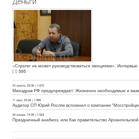
Деньги
«Стратег не может руководствоваться эмоциями». Интервь
|
595
03 апрель
23:36
|
670
Минздрав РФ предупреждает: Жизненно необходимые и важн
11 март
23:06
|
895
Аудитор СП Юрий Росляк вспомнил о компании "Мосстройце
06 январь
14:09
|
624
Праздничный анабиоз, или Как правительство Архангельской