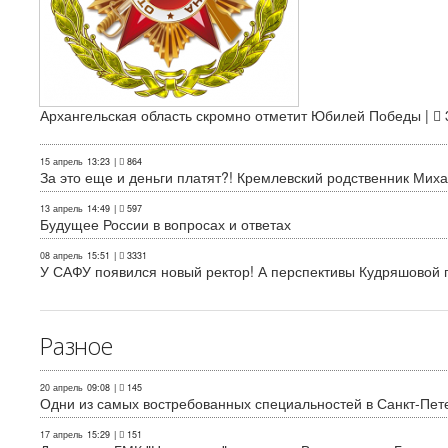
Архангельская область скромно отметит Юбилей Победы |
15 апрель
13:23
|
864
За это еще и деньги платят?! Кремлевский родственник Миха
13 апрель
14:49
|
597
Будущее России в вопросах и ответах
08 апрель
15:51
|
3331
У САФУ появился новый ректор! А перспективы Кудряшовой п
Разное
20 апрель
09:08
|
145
Одни из самых востребованных специальностей в Санкт-Пет
17 апрель
15:29
|
151