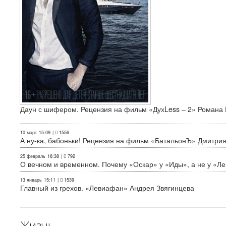
Даун с шифером. Рецензия на фильм «ДухLess – 2» Романа 
10 март
15:09
|
1556
А ну-ка, бабоньки! Рецензия на фильм «БатальонЪ» Дмитри
25 февраль
16:38
|
792
О вечном и временном. Почему «Оскар» у «Иды», а не у «Л
13 январь
15:11
|
1539
Главный из грехов. «Левиафан» Андрея Звягинцева
Жизнь