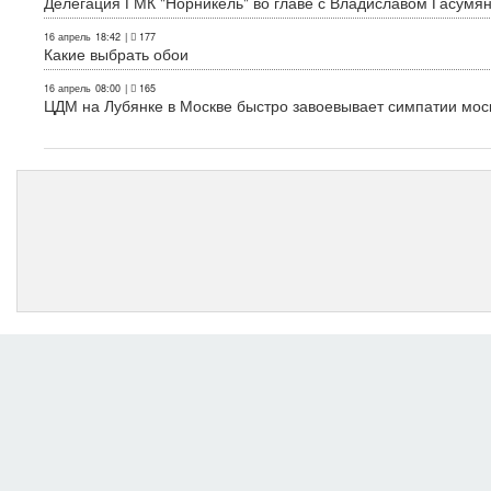
Делегация ГМК "Норникель" во главе с Владиславом Гасум
16 апрель
18:42
|
177
Какие выбрать обои
16 апрель
08:00
|
165
ЦДМ на Лубянке в Москве быстро завоевывает симпатии мос