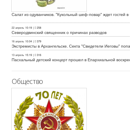
Салат из одуванчиков. "Кукольный шеф-повар" ждет гостей в
22 апрель
10:19
|
258
Северодвинский священник о причинах разводов
16 апрель
10:04
|
379
Экстремисты в Архангельске. Секта "Свидетели Иеговы" поп
13 апрель
15:19
|
316
Пасхальный детский концерт прошел в Епархиальной воскре
Общество