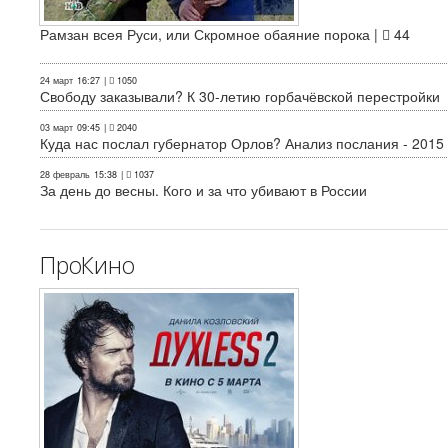
Рамзан всея Руси, или Скромное обаяние порока |
44
24 март
16:27
|
1050
Свободу заказывали? К 30-летию горбачёвской перестройки
03 март
09:45
|
2040
Куда нас послал губернатор Орлов? Анализ послания - 2015
28 февраль
15:38
|
1037
За день до весны. Кого и за что убивают в России
ПроКино