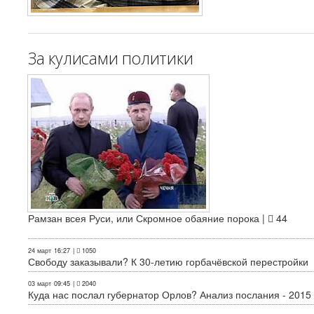
За кулисами политики
Рамзан всея Руси, или Скромное обаяние порока |
44
24 март
16:27
|
1050
Свободу заказывали? К 30-летию горбачёвской перестройки
03 март
09:45
|
2040
Куда нас послал губернатор Орлов? Анализ послания - 2015