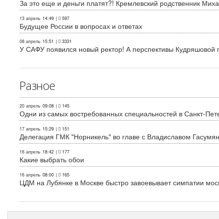
За это еще и деньги платят?! Кремлевский родственник Миха
13 апрель
14:49
|
597
Будущее России в вопросах и ответах
08 апрель
15:51
|
3331
У САФУ появился новый ректор! А перспективы Кудряшовой п
Разное
20 апрель
09:08
|
145
Одни из самых востребованных специальностей в Санкт-Пет
17 апрель
15:29
|
151
Делегация ГМК "Норникель" во главе с Владиславом Гасум
16 апрель
18:42
|
177
Какие выбрать обои
16 апрель
08:00
|
165
ЦДМ на Лубянке в Москве быстро завоевывает симпатии мос