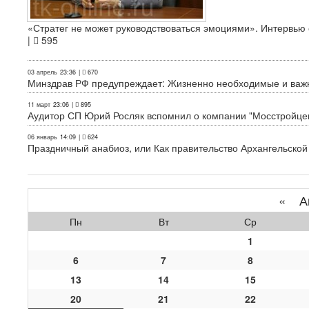
«Стратег не может руководствоваться эмоциями». Интервь
|
595
03 апрель
23:36
|
670
Минздрав РФ предупреждает: Жизненно необходимые и важн
11 март
23:06
|
895
Аудитор СП Юрий Росляк вспомнил о компании "Мосстройце
06 январь
14:09
|
624
Праздничный анабиоз, или Как правительство Архангельской
«
Ап
Пн
Вт
Ср
1
6
7
8
13
14
15
20
21
22