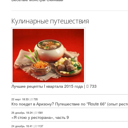
Кулинарные путешествия
Лучшие рецепты I квартала 2015 года |
733
22 март
18:33
|
735
Кто поедет в Аризону? Путешествие по "Route 66" (опыт рест
26 декабрь
18:24
|
1581
«Я стою у ресторана», часть 9
24 декабрь
16:41
|
1137