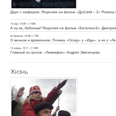
Даун с шифером. Рецензия на фильм «ДухLess – 2» Романа 
10 март
15:09
|
1556
А ну-ка, бабоньки! Рецензия на фильм «БатальонЪ» Дмитри
25 февраль
16:38
|
792
О вечном и временном. Почему «Оскар» у «Иды», а не у «Л
13 январь
15:11
|
1539
Главный из грехов. «Левиафан» Андрея Звягинцева
Жизнь