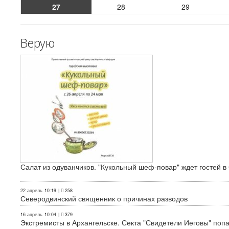
27
28
29
Верую
Салат из одуванчиков. "Кукольный шеф-повар" ждет гостей в
22 апрель
10:19
|
258
Северодвинский священник о причинах разводов
16 апрель
10:04
|
379
Экстремисты в Архангельске. Секта "Свидетели Иеговы" поп