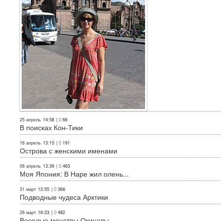
25 апрель
14:58
|
66
В поисках Кон-Тики
16 апрель
13:15
|
191
Острова с женскими именами
06 апрель
13:39
|
463
Моя Япония: В Наре жил олень...
31 март
12:55
|
366
Подводные чудеса Арктики
26 март
16:23
|
482
Веселые монстры Окинавы