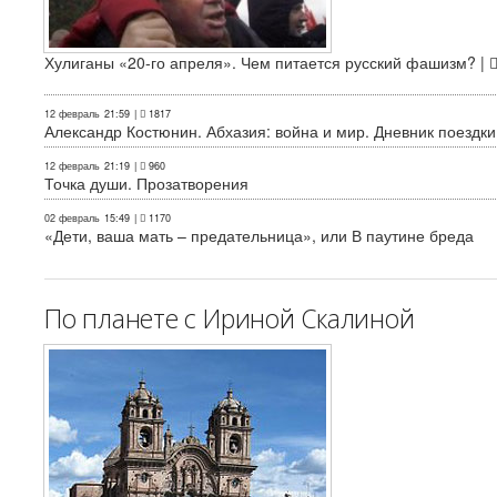
Хулиганы «20-го апреля». Чем питается русский фашизм? |
12 февраль
21:59
|
1817
Александр Костюнин. Абхазия: война и мир. Дневник поездки
12 февраль
21:19
|
960
Точка души. Прозатворения
02 февраль
15:49
|
1170
«Дети, ваша мать – предательница», или В паутине бреда
По планете с Ириной Скалиной