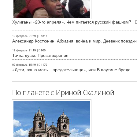
Хулиганы «20-го апреля». Чем питается русский фашизм? |
12 февраль
21:59
|
1817
Александр Костюнин. Абхазия: война и мир. Дневник поездки
12 февраль
21:19
|
960
Точка души. Прозатворения
02 февраль
15:49
|
1170
«Дети, ваша мать – предательница», или В паутине бреда
По планете с Ириной Скалиной