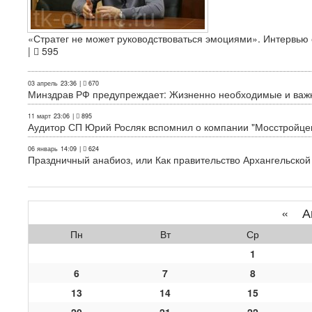
«Стратег не может руководствоваться эмоциями». Интервь
|
595
03 апрель
23:36
|
670
Минздрав РФ предупреждает: Жизненно необходимые и важн
11 март
23:06
|
895
Аудитор СП Юрий Росляк вспомнил о компании "Мосстройце
06 январь
14:09
|
624
Праздничный анабиоз, или Как правительство Архангельской
«
Ап
Пн
Вт
Ср
1
6
7
8
13
14
15