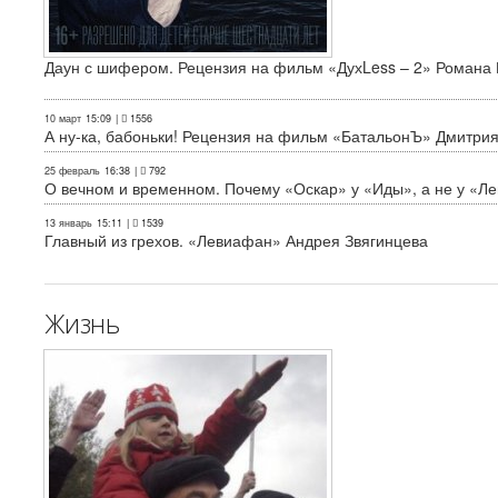
Даун с шифером. Рецензия на фильм «ДухLess – 2» Романа 
10 март
15:09
|
1556
А ну-ка, бабоньки! Рецензия на фильм «БатальонЪ» Дмитри
25 февраль
16:38
|
792
О вечном и временном. Почему «Оскар» у «Иды», а не у «Л
13 январь
15:11
|
1539
Главный из грехов. «Левиафан» Андрея Звягинцева
Жизнь