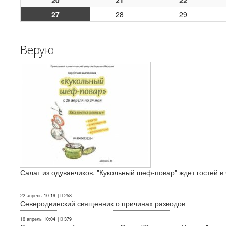
20
21
22
27
28
29
Верую
Салат из одуванчиков. "Кукольный шеф-повар" ждет гостей в
22 апрель
10:19
|
258
Северодвинский священник о причинах разводов
16 апрель
10:04
|
379