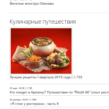
Веселые монстры Окинавы
Кулинарные путешествия
Лучшие рецепты I квартала 2015 года |
733
22 март
18:33
|
735
Кто поедет в Аризону? Путешествие по "Route 66" (опыт рест
26 декабрь
18:24
|
1581
«Я стою у ресторана», часть 9