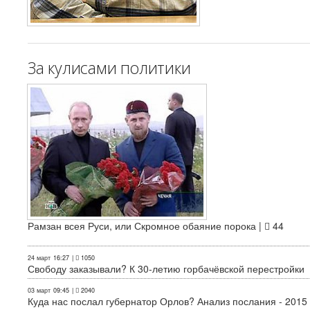
За кулисами политики
Рамзан всея Руси, или Скромное обаяние порока |
44
24 март
16:27
|
1050
Свободу заказывали? К 30-летию горбачёвской перестройки
03 март
09:45
|
2040
Куда нас послал губернатор Орлов? Анализ послания - 2015