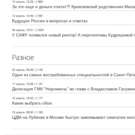
15 апрель
13:23
|
864
За это еще и деньги платят?! Кремлевский родственник Миха
13 апрель
14:49
|
597
Будущее России в вопросах и ответах
08 апрель
15:51
|
3331
У САФУ появился новый ректор! А перспективы Кудряшовой п
Разное
20 апрель
09:08
|
145
Одни из самых востребованных специальностей в Санкт-Пет
17 апрель
15:29
|
151
Делегация ГМК "Норникель" во главе с Владиславом Гасум
16 апрель
18:42
|
177
Какие выбрать обои
16 апрель
08:00
|
165
ЦДМ на Лубянке в Москве быстро завоевывает симпатии мос