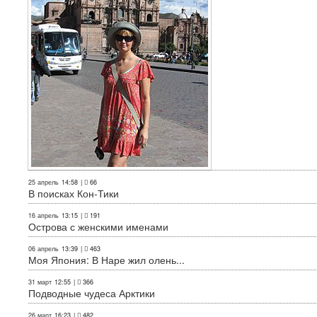
25 апрель
14:58
|
66
В поисках Кон-Тики
16 апрель
13:15
|
191
Острова с женскими именами
06 апрель
13:39
|
463
Моя Япония: В Наре жил олень...
31 март
12:55
|
366
Подводные чудеса Арктики
26 март
16:23
|
482