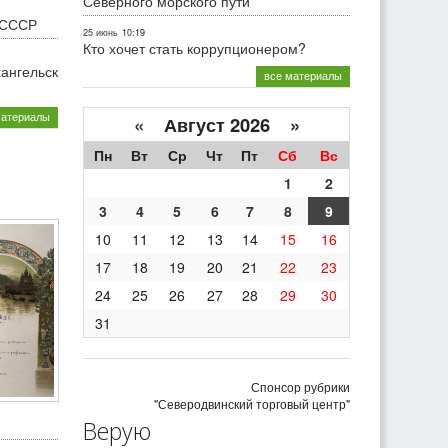
Северного морского пути
 СССР
25 июнь
10:19
Кто хочет стать коррупционером?
хангельск
все материалы
материалы
«
Август 2026 »
Пн
Вт
Ср
Чт
Пт
Сб
Вс
1
2
3
4
5
6
7
8
9
10
11
12
13
14
15
16
17
18
19
20
21
22
23
24
25
26
27
28
29
30
31
Спонсор рубрики
"Северодвинский торговый центр"
Верую