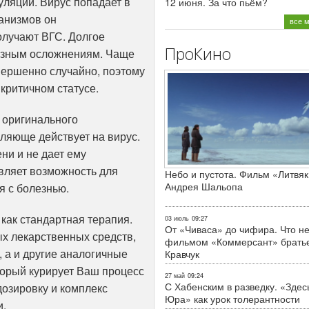
уляций. Вирус попадает в
12 июня. За что пьём?
ганизмов он
все 
олучают ВГС. Долгое
ПроКино
ьезным осложнениям. Чаще
вершенно случайно, поэтому
критичном статусе.
 оригинального
ляюще действует на вирус.
ни и не дает ему
вляет возможность для
Небо и пустота. Фильм «Литвяк
Андрея Шальопа
я с болезнью.
как стандартная терапия.
03 июль
09:27
От «Чиваса» до чифира. Что не
х лекарственных средств,
фильмом «Коммерсант» брать
, а и другие аналогичные
Кравчук
торый курирует Ваш процесс
27 май
09:24
С Хабенским в разведку. «Здес
дозировку и комплекс
Юра» как урок толерантности
и.